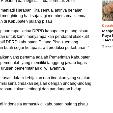
 Presiden dan legislatif ada serentak 2024
 menjadi Harapan Kita semua. artinya berjalan
l menghitung hari saja lagi membersamai semua
n di Kabupaten pulang pisau
Daerah
mpinan rapat ketua DPRD kabupaten pulang pisau
Menje
Raya 
tan untuk kami menyampaikan pendapat eksekutif
1447 
iatif DPRD kabupaten Pulang Pisau. tentang
M, PT
2 mont
n buah segar kelapa sawit produksi perkebunan.”
5 Eko
Kurb
aikan yang pertama adalah Pemerintah Kabupaten
Warg
 pemerintah yang memiliki tanggung jawab tugas
urusan pemerintahan di wilayahnya
larasan dalam kebijakan dan tindakan yang sejalan
misi serta tindakan sejalan dengan undang-undang
andasan hukum tertinggi dan pandangan hidup
di Indonesia termasuk di kabupaten pulang pisau