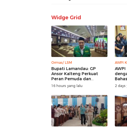
Widge Grid
Ormas/ LSM
AWPI K
Bupati Lamandau: GP
AWPI 
Ansor Kalteng Perkuat
denga
Peran Pemuda dan
Bahas
Penanganan Karhutla
AWPI
16 hours yang lalu
2 days 