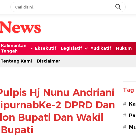
Kalimantan
Eksekutif
Legislatif
Yudikatif
Hukum
Tengah
Tentang Kami
Disclaimer
Pulpis Hj Nunu Andriani
Tag 
aripurnabKe-2 DPRD Dan
#
Ka
lon Bupati Dan Wakil
#
Pa
Bupati
#
Mu