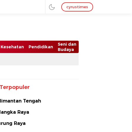
cyrustimes
Seni dan
Kesehatan
Pendidikan
Budaya
Terpopuler
limantan Tengah
langka Raya
rung Raya