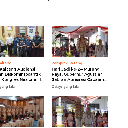
alteng
Pemprov Kalteng
Kalteng Audiensi
Hari Jadi ke-24 Murung
n Diskominfosantik
Raya, Gubernur Agustiar
 Kongres Nasional II
Sabran Apresiasi Capaian
Pembangunan
yang lalu
2 days yang lalu