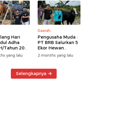
Daerah
lang Hari
Pengusaha Muda :
Idul Adha
PT BRB Salurkan 5
H/Tahun 2026
Ekor Hewan
 BRB Salurkan
Kurban Kepada
hs yang lalu
2 months yang lalu
r Hewan
Warga Khususnya
an Kepada
Wilayah
a
Operasional
Selengkapnya