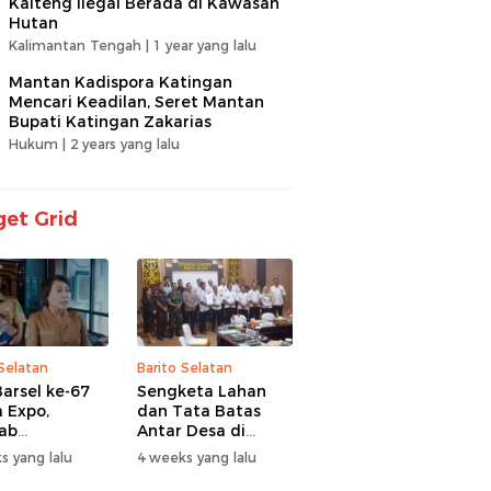
Kalteng Ilegal Berada di Kawasan
Hutan
Kalimantan Tengah |
1 year yang lalu
Mantan Kadispora Katingan
Mencari Keadilan, Seret Mantan
Bupati Katingan Zakarias
Hukum |
2 years yang lalu
et Grid
 Selatan
Barito Selatan
arsel ke-67
Sengketa Lahan
 Expo,
dan Tata Batas
ab
Antar Desa di
itaskan UMKM
Barsel Jadi
s yang lalu
4 weeks yang lalu
antuan Sosial
Perhatian Serius