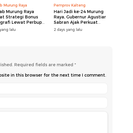
b Murung Raya
Pemprov Kalteng
ab Murung Raya
Hari Jadi ke-24 Murung
at Strategi Bonus
Raya, Gubernur Agustiar
rafi Lewat Perbup
Sabran Ajak Perkuat
 14 Tahun 2026
Sinergi Pembangunan
yang lalu
2 days yang lalu
lished.
Required fields are marked
*
ite in this browser for the next time I comment.