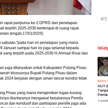
#5
iri rapat paripurna ke-2 DPRD dan penetapan
ti terpilih 2025-2030 bertempat di ruang rapat
ntan tengah,17/01/2025)
 sabutan,”pada hari ini penetapan yang mana
Widg
9 Januari sampai hari ini juga selamat kepada
ati yang terpilih pada 2025-2030 H.Ahmad Rivai dan
si juga ditanyakan untuk Kabupaten Pulang Pisau
 daerah khususnya Bupati Pulang Pisau dalam
k 2024 berjalan dengan aman lancar kondisi tidak
Barito
HUT B
Tanpa
ulang Pisau yang mana mengemban tugas kurang
Pemk
ahnya diantaranya mengawal berjalannya Pemilu
Prior
4 week
car dan kondusif dan partisipasi pemilik juga ada
dan B