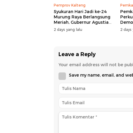
Pemprov Kalteng
Pemka
Syukuran Hari Jadi ke-24
Pemk
Murung Raya Berlangsung
Perku
Meriah, Gubernur Agustiar
Demog
Sabran Hibur Masyarakat
Nomor
2 days yang lalu
2 days 
Leave a Reply
Your email address will not be pub
Save my name, email, and webs