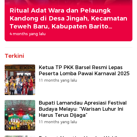
Ritual Adat Wara dan Pelaungk
Kandong di Desa Jingah, Kecamatan
Teweh Baru, Kabupaten Barito
Utara, Kal-teng.
4 months yang lalu
Terkini
Ketua TP PKK Barsel Resmi Lepas
Peserta Lomba Pawai Karnaval 2025
11 months yang lalu
Bupati Lamandau Apresiasi Festival
Budaya Melayu: “Warisan Luhur Ini
Harus Terus Dijaga”
11 months yang lalu