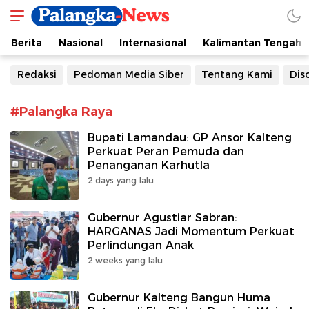
Palangka-News
Berita Seputar Kalteng
Berita
Nasional
Internasional
Kalimantan Tengah
Redaksi
Pedoman Media Siber
Tentang Kami
Dis
#Palangka Raya
Bupati Lamandau: GP Ansor Kalteng
Perkuat Peran Pemuda dan
Penanganan Karhutla
2 days yang lalu
Gubernur Agustiar Sabran:
HARGANAS Jadi Momentum Perkuat
Perlindungan Anak
2 weeks yang lalu
Gubernur Kalteng Bangun Huma