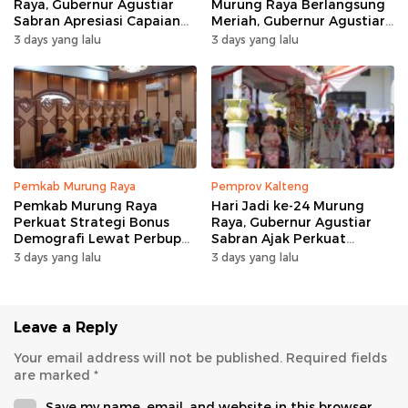
Raya, Gubernur Agustiar
Murung Raya Berlangsung
Sabran Apresiasi Capaian
Meriah, Gubernur Agustiar
Pembangunan
Sabran Hibur Masyarakat
3 days yang lalu
3 days yang lalu
Pemkab Murung Raya
Pemprov Kalteng
Pemkab Murung Raya
Hari Jadi ke-24 Murung
Perkuat Strategi Bonus
Raya, Gubernur Agustiar
Demografi Lewat Perbup
Sabran Ajak Perkuat
Nomor 14 Tahun 2026
Sinergi Pembangunan
3 days yang lalu
3 days yang lalu
Leave a Reply
Your email address will not be published.
Required fields
are marked
*
Save my name, email, and website in this browser