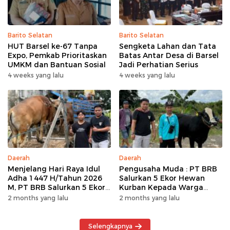
Barito Selatan
Barito Selatan
HUT Barsel ke-67 Tanpa
Sengketa Lahan dan Tata
Expo, Pemkab Prioritaskan
Batas Antar Desa di Barsel
UMKM dan Bantuan Sosial
Jadi Perhatian Serius
4 weeks yang lalu
4 weeks yang lalu
Daerah
Daerah
Menjelang Hari Raya Idul
Pengusaha Muda : PT BRB
Adha 1447 H/Tahun 2026
Salurkan 5 Ekor Hewan
M, PT BRB Salurkan 5 Ekor
Kurban Kepada Warga
Hewan Kurban Kepada
Khususnya Wilayah
2 months yang lalu
2 months yang lalu
Warga
Operasional
Selengkapnya