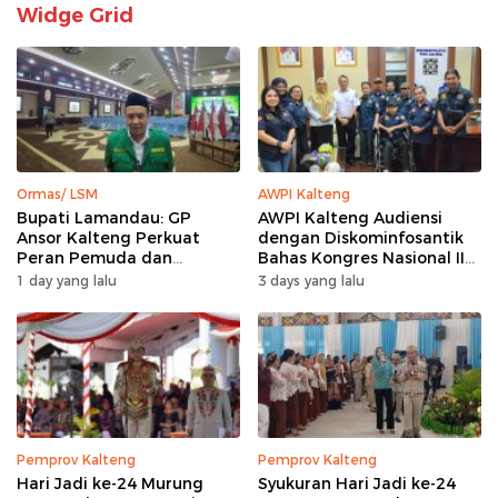
Widge Grid
Ormas/ LSM
AWPI Kalteng
Bupati Lamandau: GP
AWPI Kalteng Audiensi
Ansor Kalteng Perkuat
dengan Diskominfosantik
Peran Pemuda dan
Bahas Kongres Nasional II
Penanganan Karhutla
AWPI
1 day yang lalu
3 days yang lalu
Pemprov Kalteng
Pemprov Kalteng
Hari Jadi ke-24 Murung
Syukuran Hari Jadi ke-24