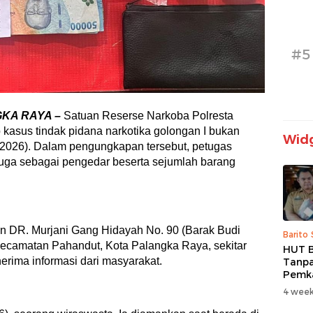
#5
KA RAYA –
Satuan Reserse Narkoba Polresta
asus tindak pidana narkotika golongan I bukan
Widg
/2026). Dalam pengungkapan tersebut, petugas
ga sebagai pengedar beserta sejumlah barang
lan DR. Murjani Gang Hidayah No. 90 (Barak Budi
Barito
Kecamatan Pahandut, Kota Palangka Raya, sekitar
HUT B
erima informasi dari masyarakat.
Tanpa
Pemk
Prior
4 week
dan B