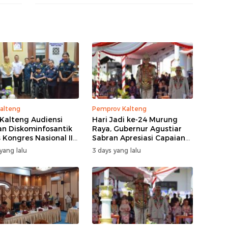
alteng
Pemprov Kalteng
Kalteng Audiensi
Hari Jadi ke-24 Murung
n Diskominfosantik
Raya, Gubernur Agustiar
 Kongres Nasional II
Sabran Apresiasi Capaian
Pembangunan
yang lalu
3 days yang lalu