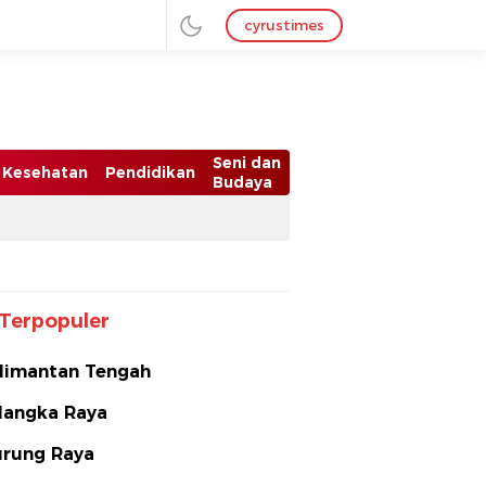
cyrustimes
Seni dan
Kesehatan
Pendidikan
Budaya
Terpopuler
limantan Tengah
langka Raya
rung Raya