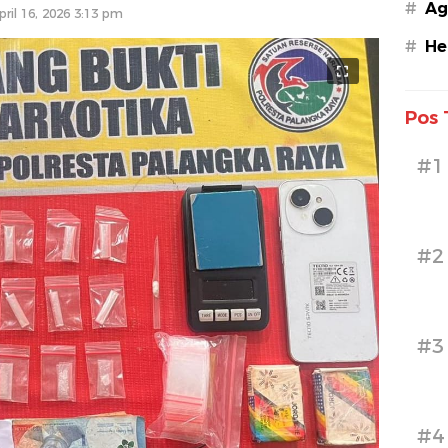
#
Ag
pril 16, 2026 3:13 pm
#
He
Pos 
#1
#2
#3
#4