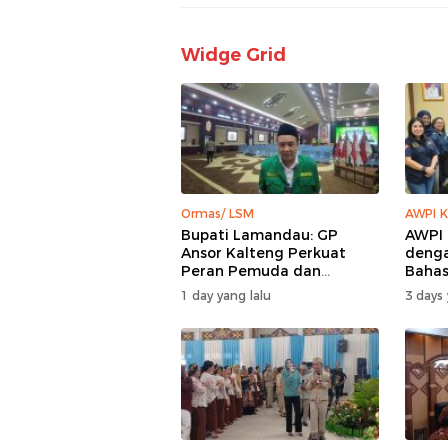
Widge Grid
Ormas/ LSM
AWPI K
Bupati Lamandau: GP
AWPI 
Ansor Kalteng Perkuat
denga
Peran Pemuda dan
Bahas
Penanganan Karhutla
AWPI
1 day yang lalu
3 days 