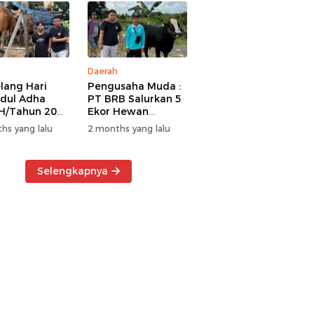
Daerah
lang Hari
Pengusaha Muda :
Idul Adha
PT BRB Salurkan 5
H/Tahun 2026
Ekor Hewan
 BRB Salurkan
Kurban Kepada
hs yang lalu
2 months yang lalu
r Hewan
Warga Khususnya
an Kepada
Wilayah
a
Operasional
Selengkapnya