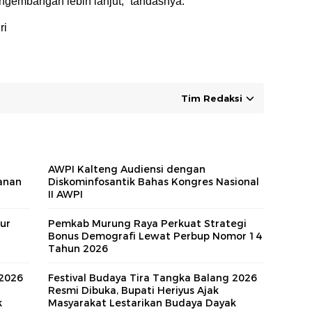
gembangan lebih lanjut,” tandasnya.
ri
Tim Redaksi
AWPI Kalteng Audiensi dengan
anan
Diskominfosantik Bahas Kongres Nasional
II AWPI
ur
Pemkab Murung Raya Perkuat Strategi
Bonus Demografi Lewat Perbup Nomor 14
Tahun 2026
 2026
Festival Budaya Tira Tangka Balang 2026
Resmi Dibuka, Bupati Heriyus Ajak
k
Masyarakat Lestarikan Budaya Dayak