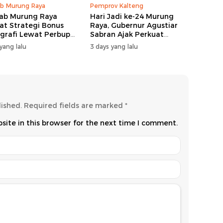
b Murung Raya
Pemprov Kalteng
ab Murung Raya
Hari Jadi ke-24 Murung
at Strategi Bonus
Raya, Gubernur Agustiar
rafi Lewat Perbup
Sabran Ajak Perkuat
 14 Tahun 2026
Sinergi Pembangunan
yang lalu
3 days yang lalu
lished.
Required fields are marked
*
ite in this browser for the next time I comment.