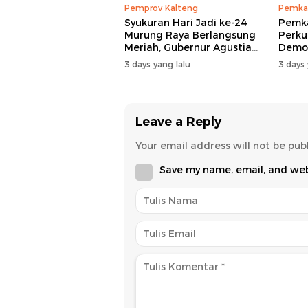
Pemprov Kalteng
Pemka
Syukuran Hari Jadi ke-24
Pemk
Murung Raya Berlangsung
Perku
Meriah, Gubernur Agustiar
Demog
Sabran Hibur Masyarakat
Nomor
3 days yang lalu
3 days 
Leave a Reply
Your email address will not be pub
Save my name, email, and webs