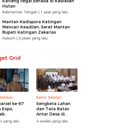
Kalteng Ilegal Berada di Kawasan
Hutan
Kalimantan Tengah |
1 year yang lalu
Mantan Kadispora Katingan
Mencari Keadilan, Seret Mantan
Bupati Katingan Zakarias
Hukum |
2 years yang lalu
et Grid
 Selatan
Barito Selatan
arsel ke-67
Sengketa Lahan
 Expo,
dan Tata Batas
ab
Antar Desa di
itaskan UMKM
Barsel Jadi
s yang lalu
4 weeks yang lalu
antuan Sosial
Perhatian Serius