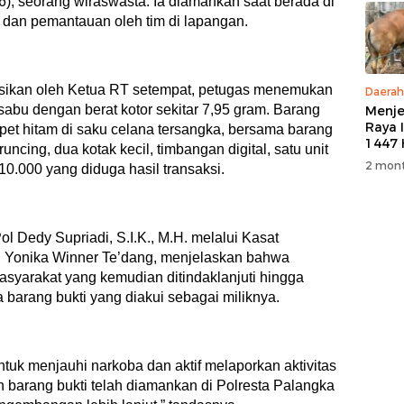
36), seorang wiraswasta. Ia diamankan saat berada di
n dan pemantauan oleh tim di lapangan.
ksikan oleh Ketua RT setempat, petugas menemukan
Daerah
 sabu dengan berat kotor sekitar 7,95 gram. Barang
Menje
Raya 
et hitam di saku celana tersangka, bersama barang
1447 
 runcing, dua kotak kecil, timbangan digital, satu unit
M, PT
2 mont
10.000 yang diduga hasil transaksi.
5 Eko
Kurb
Warg
 Dedy Supriadi, S.I.K., M.H. melalui Kasat
 Yonika Winner Te’dang, menjelaskan bahwa
syarakat yang kemudian ditindaklanjuti hingga
 barang bukti yang diakui sebagai miliknya.
uk menjauhi narkoba dan aktif melaporkan aktivitas
n barang bukti telah diamankan di Polresta Palangka