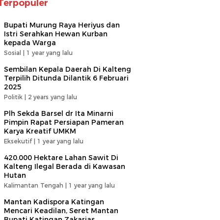
Terpopuler
Bupati Murung Raya Heriyus dan
Istri Serahkan Hewan Kurban
kepada Warga
Sosial |
1 year yang lalu
Sembilan Kepala Daerah Di Kalteng
Terpilih Ditunda Dilantik 6 Februari
2025
Politik |
2 years yang lalu
Plh Sekda Barsel dr Ita Minarni
Pimpin Rapat Persiapan Pameran
Karya Kreatif UMKM
Eksekutif |
1 year yang lalu
420.000 Hektare Lahan Sawit Di
Kalteng Ilegal Berada di Kawasan
Hutan
Kalimantan Tengah |
1 year yang lalu
Mantan Kadispora Katingan
Mencari Keadilan, Seret Mantan
Bupati Katingan Zakarias