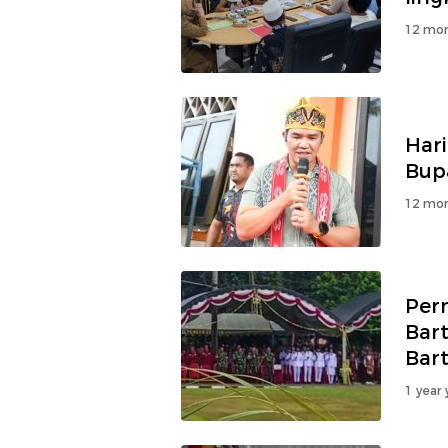
12 mon
Hari
Bupa
12 mon
Per
Bar
Bar
1 year 