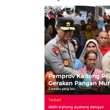
Pemprov Kalteng Pe
Gerakan Pangan Mura
3 weeks yang lalu
Terkait
AWPI Kalteng Audiensi dengan