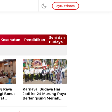
cyrustimes
Seni dan
Kesehatan
Pendidikan
Budaya
g Raya
Karnaval Budaya Hari
gi Bonus
Jadi ke-24 Murung Raya
wat
Berlangsung Meriah,
14
Bupati Heriyus Apresiasi
Masyarakat