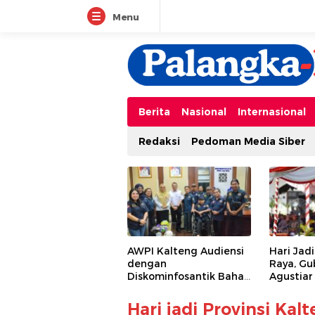
Menu
Berita
Nasional
Internasional
Redaksi
Pedoman Media Siber
AWPI Kalteng Audiensi
Hari Jad
dengan
Raya, Gu
Diskominfosantik Bahas
Agustiar
Kongres Nasional II
Apresias
AWPI
Pemban
Hari jadi Provinsi Ka