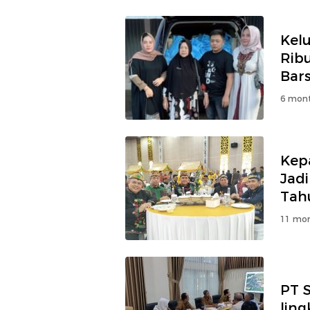
Kelu
Rib
Bars
6 mont
Kep
Jadi
Tah
11 mon
PT 
lin