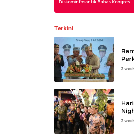
Diskominfosantik Bahas Kongres
Nasional II AWPI
Terkini
Ram
Per
3 week
Har
Nig
3 week