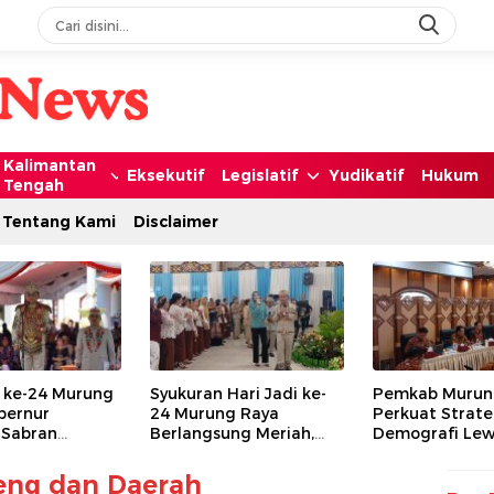
Kalimantan
Eksekutif
Legislatif
Yudikatif
Hukum
Tengah
Tentang Kami
Disclaimer
i ke-24 Murung
Syukuran Hari Jadi ke-
Pemkab Murun
bernur
24 Murung Raya
Perkuat Strate
 Sabran
Berlangsung Meriah,
Demografi Le
i Capaian
Gubernur Agustiar
Perbup Nomor 
gunan
Sabran Hibur
Tahun 2026
lteng dan Daerah
Masyarakat