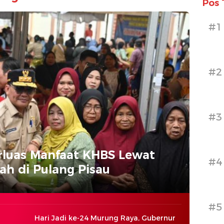
Pos 
#1
#2
#3
rluas Manfaat KHBS Lewat
#4
h di Pulang Pisau
#5
Hari Jadi ke-24 Murung Raya, Gubernur