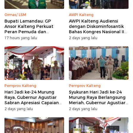
Ormas/ LSM
AWPI Kalteng
Bupati Lamandau: GP
AWPI Kalteng Audiensi
Ansor Kalteng Perkuat
dengan Diskominfosantik
Peran Pemuda dan
Bahas Kongres Nasional II
Penanganan Karhutla
AWPI
17 hours yang lalu
2 days yang lalu
Pemprov Kalteng
Pemprov Kalteng
Hari Jadi ke-24 Murung
Syukuran Hari Jadi ke-24
Raya, Gubernur Agustiar
Murung Raya Berlangsung
Sabran Apresiasi Capaian
Meriah, Gubernur Agustiar
Pembangunan
Sabran Hibur Masyarakat
2 days yang lalu
2 days yang lalu