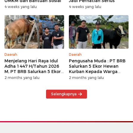
UMKM dan Bantuan Sosial
Jadi Perhatian Serius
4 weeks yang lalu
4 weeks yang lalu
Daerah
Daerah
Menjelang Hari Raya Idul
Pengusaha Muda : PT BRB
Adha 1447 H/Tahun 2026
Salurkan 5 Ekor Hewan
M, PT BRB Salurkan 5 Ekor
Kurban Kepada Warga
Hewan Kurban Kepada
Khususnya Wilayah
2 months yang lalu
2 months yang lalu
Warga
Operasional
Selengkapnya