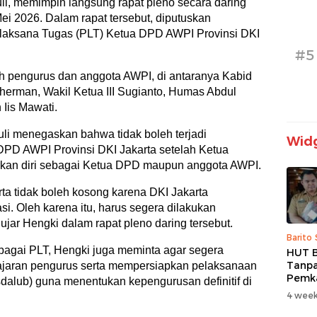
li, memimpin langsung rapat pleno secara daring
ei 2026. Dalam rapat tersebut, diputuskan
laksana Tugas (PLT) Ketua DPD AWPI Provinsi DKI
#5
ah pengurus dan anggota AWPI, di antaranya Kabid
uherman, Wakil Ketua III Sugianto, Humas Abdul
 Iis Mawati.
li menegaskan bahwa tidak boleh terjadi
Widg
PD AWPI Provinsi DKI Jakarta setelah Ketua
kan diri sebagai Ketua DPD maupun anggota AWPI.
ta tidak boleh kosong karena DKI Jakarta
i. Oleh karena itu, harus segera dilakukan
jar Hengki dalam rapat pleno daring tersebut.
Barito
bagai PLT, Hengki juga meminta agar segera
HUT B
Tanpa
jajaran pengurus serta mempersiapkan pelaksanaan
Pemk
alub) guna menentukan kepengurusan definitif di
Prior
4 week
dan B