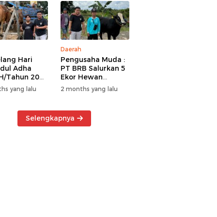
Daerah
lang Hari
Pengusaha Muda :
Idul Adha
PT BRB Salurkan 5
H/Tahun 2026
Ekor Hewan
 BRB Salurkan
Kurban Kepada
hs yang lalu
2 months yang lalu
r Hewan
Warga Khususnya
an Kepada
Wilayah
a
Operasional
Selengkapnya