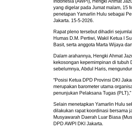
Indonesia (AWPI), Hengki Ahmat Jazu
yang digelar pada Jumat malam, 15 M
penetapan Yamarlin Hulu sebagai Pe
Jakarta. 15-5-2026.
Rapat pleno tersebut dihadiri sejuml
Humas D.M. Pertiwi, Wakil Ketua I S
Basit, serta anggota Marta Wijaya dan
Dalam arahannya, Hengki Ahmat Jazu
kekosongan kepemimpinan di tubuh D
sebelumnya, Abdul Haris, mengundur
“Posisi Ketua DPD Provinsi DKI Jakar
merupakan barometer utama organisas
penunjukan Pelaksana Tugas (PLT),” u
Selain menetapkan Yamarlin Hulu se
dilakukan rapat koordinasi bersama 
Musyawarah Daerah Luar Biasa (Musd
DPD AWPI DKI Jakarta.