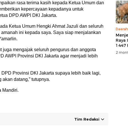
mpaikan rasa terima kasih kepada Ketua Umum dan
memberikan kepercayaan kepadanya untuk
tua DPD AWPI DKI Jakarta.
pada Ketua Umum Hengki Ahmat Jazuli dan seluruh
Daerah
amanah ini kepada saya. Saya siap menjalankan
Menje
Yamarlin.
Raya 
1447 
but juga mengajak seluruh pengurus dan anggota
M, PT
2 mont
5 Eko
AWPI Provinsi DKI Jakarta agar menjadi lebih
Kurb
Warg
PD Provinsi DKI Jakarta supaya lebih baik lagi,
 akan datang,” tutupnya.
 Mandiri.
Tim Redaksi