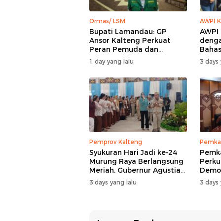
Ormas/ LSM
AWPI K
Bupati Lamandau: GP
AWPI 
Ansor Kalteng Perkuat
denga
Peran Pemuda dan
Bahas
Penanganan Karhutla
AWPI
1 day yang lalu
3 days 
Pemprov Kalteng
Pemka
Syukuran Hari Jadi ke-24
Pemk
Murung Raya Berlangsung
Perku
Meriah, Gubernur Agustiar
Demog
Sabran Hibur Masyarakat
Nomor
3 days yang lalu
3 days 