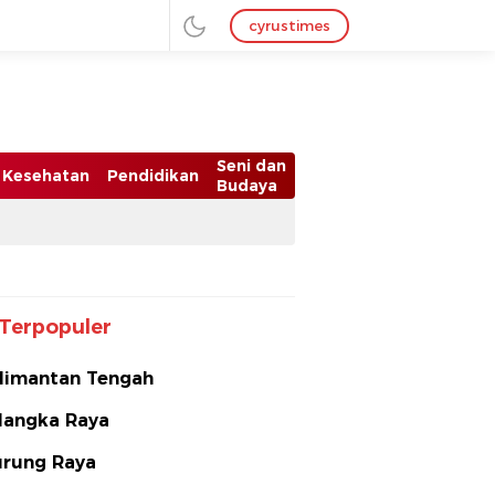
cyrustimes
Seni dan
Kesehatan
Pendidikan
Budaya
Terpopuler
limantan Tengah
langka Raya
rung Raya