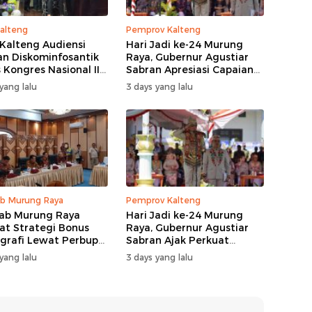
alteng
Pemprov Kalteng
Kalteng Audiensi
Hari Jadi ke-24 Murung
n Diskominfosantik
Raya, Gubernur Agustiar
 Kongres Nasional II
Sabran Apresiasi Capaian
Pembangunan
yang lalu
3 days yang lalu
b Murung Raya
Pemprov Kalteng
ab Murung Raya
Hari Jadi ke-24 Murung
at Strategi Bonus
Raya, Gubernur Agustiar
rafi Lewat Perbup
Sabran Ajak Perkuat
 14 Tahun 2026
Sinergi Pembangunan
yang lalu
3 days yang lalu