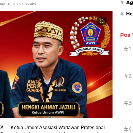
#
Ag
ay 16, 2026 1:36 am
#
He
Pos 
#1
#2
#3
TA —
Ketua Umum Asosiasi Wartawan Profesional
#4