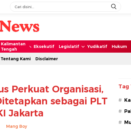
Kalimantan
Eksekutif
Legislatif
Yudikatif
Hukum
Tengah
Tentang Kami
Disclaimer
s Perkuat Organisasi,
Tag 
Ditetapkan sebagai PLT
#
Ka
I Jakarta
#
Pa
#
Mu
Mang Boy