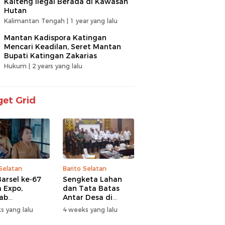
Kalteng Ilegal Berada di Kawasan
Hutan
Kalimantan Tengah |
1 year yang lalu
Mantan Kadispora Katingan
Mencari Keadilan, Seret Mantan
Bupati Katingan Zakarias
Hukum |
2 years yang lalu
et Grid
 Selatan
Barito Selatan
arsel ke-67
Sengketa Lahan
 Expo,
dan Tata Batas
ab
Antar Desa di
itaskan UMKM
Barsel Jadi
s yang lalu
4 weeks yang lalu
antuan Sosial
Perhatian Serius