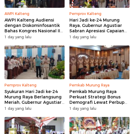
AWPI Kalteng
Pemprov Kalteng
AWPI Kalteng Audiensi
Hari Jadi ke-24 Murung
dengan Diskominfosantik
Raya, Gubernur Agustiar
Bahas Kongres Nasional II
Sabran Apresiasi Capaian
AWPI
Pembangunan
1 day yang lalu
1 day yang lalu
Pemprov Kalteng
Pemkab Murung Raya
Syukuran Hari Jadi ke-24
Pemkab Murung Raya
Murung Raya Berlangsung
Perkuat Strategi Bonus
Meriah, Gubernur Agustiar
Demografi Lewat Perbup
Sabran Hibur Masyarakat
Nomor 14 Tahun 2026
1 day yang lalu
1 day yang lalu