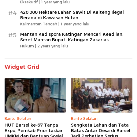
Eksekutif |
1 year yang lalu
#4
420.000 Hektare Lahan Sawit Di Kalteng Ilegal
Berada di Kawasan Hutan
Kalimantan Tengah |
1 year yang lalu
#5
Mantan Kadispora Katingan Mencari Keadilan,
Seret Mantan Bupati Katingan Zakarias
Hukum |
2 years yang lalu
Widget Grid
Barito Selatan
Barito Selatan
HUT Barsel ke-67 Tanpa
Sengketa Lahan dan Tata
Expo, Pemkab Prioritaskan
Batas Antar Desa di Barsel
UMKM dan Bantuan Sosial
Jadi Perhatian Serius