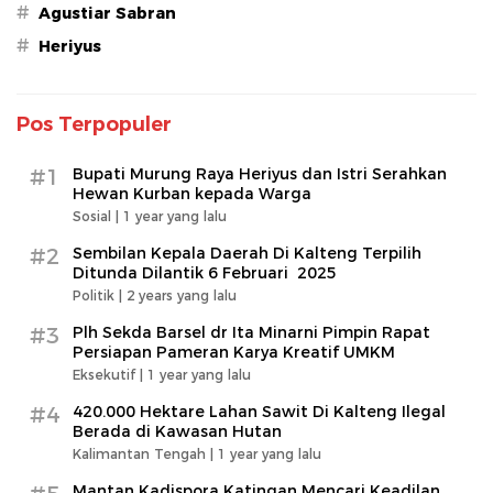
#
Agustiar Sabran
#
Heriyus
Pos Terpopuler
#1
Bupati Murung Raya Heriyus dan Istri Serahkan
Hewan Kurban kepada Warga
Sosial |
1 year yang lalu
#2
Sembilan Kepala Daerah Di Kalteng Terpilih
Ditunda Dilantik 6 Februari 2025
Politik |
2 years yang lalu
#3
Plh Sekda Barsel dr Ita Minarni Pimpin Rapat
Persiapan Pameran Karya Kreatif UMKM
Eksekutif |
1 year yang lalu
#4
420.000 Hektare Lahan Sawit Di Kalteng Ilegal
Berada di Kawasan Hutan
Kalimantan Tengah |
1 year yang lalu
Mantan Kadispora Katingan Mencari Keadilan,