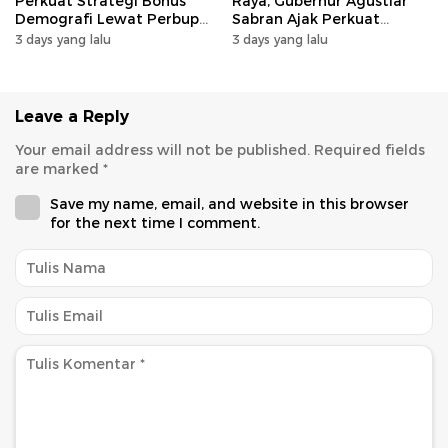
Perkuat Strategi Bonus
Raya, Gubernur Agustiar
Demografi Lewat Perbup
Sabran Ajak Perkuat
Nomor 14 Tahun 2026
Sinergi Pembangunan
3 days yang lalu
3 days yang lalu
Leave a Reply
Your email address will not be published.
Required fields
are marked
*
Save my name, email, and website in this browser
for the next time I comment.