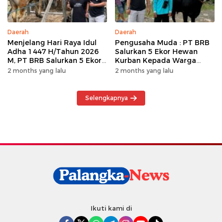
Daerah
Daerah
Menjelang Hari Raya Idul
Pengusaha Muda : PT BRB
Adha 1447 H/Tahun 2026
Salurkan 5 Ekor Hewan
M, PT BRB Salurkan 5 Ekor
Kurban Kepada Warga
Hewan Kurban Kepada
Khususnya Wilayah
2 months yang lalu
2 months yang lalu
Warga
Operasional
Selengkapnya
Ikuti kami di