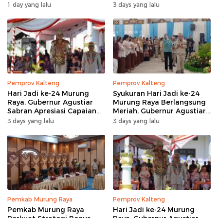
Penanganan Karhutla
AWPI
1 day yang lalu
3 days yang lalu
Pemprov Kalteng
Pemprov Kalteng
Hari Jadi ke-24 Murung
Syukuran Hari Jadi ke-24
Raya, Gubernur Agustiar
Murung Raya Berlangsung
Sabran Apresiasi Capaian
Meriah, Gubernur Agustiar
Pembangunan
Sabran Hibur Masyarakat
3 days yang lalu
3 days yang lalu
Pemkab Murung Raya
Pemprov Kalteng
Pemkab Murung Raya
Hari Jadi ke-24 Murung