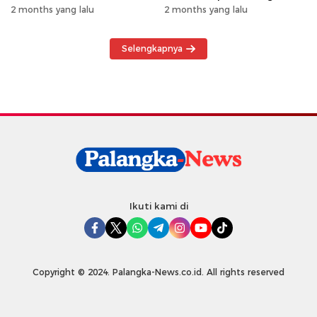
Hewan Kurban Kepada
Khususnya Wilayah
2 months yang lalu
2 months yang lalu
Warga
Operasional
Selengkapnya
Ikuti kami di
Copyright © 2024. Palangka-News.co.id. All rights reserved