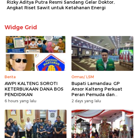
Rizky Aditya Putra Resmi Sandang Gelar Doktor,
Angkat Riset Sawit untuk Ketahanan Energi
Widge Grid
Berita
Ormas/ LSM
AWPI KALTENG SOROTI
Bupati Lamandau: GP
KETERBUKAAN DANA BOS
Ansor Kalteng Perkuat
PENDIDIKAN
Peran Pemuda dan
Penanganan Karhutla
6 hours yang lalu
2 days yang lalu