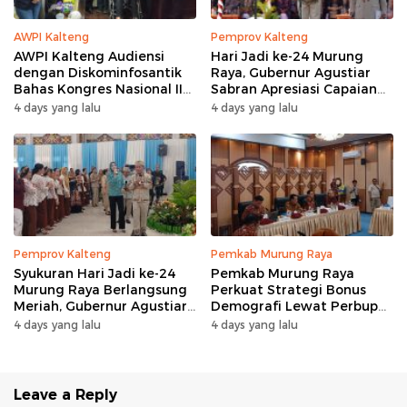
AWPI Kalteng
Pemprov Kalteng
AWPI Kalteng Audiensi
Hari Jadi ke-24 Murung
dengan Diskominfosantik
Raya, Gubernur Agustiar
Bahas Kongres Nasional II
Sabran Apresiasi Capaian
AWPI
Pembangunan
4 days yang lalu
4 days yang lalu
Pemprov Kalteng
Pemkab Murung Raya
Syukuran Hari Jadi ke-24
Pemkab Murung Raya
Murung Raya Berlangsung
Perkuat Strategi Bonus
Meriah, Gubernur Agustiar
Demografi Lewat Perbup
Sabran Hibur Masyarakat
Nomor 14 Tahun 2026
4 days yang lalu
4 days yang lalu
Leave a Reply