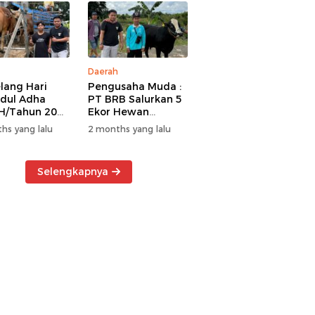
Daerah
lang Hari
Pengusaha Muda :
Idul Adha
PT BRB Salurkan 5
H/Tahun 2026
Ekor Hewan
 BRB Salurkan
Kurban Kepada
hs yang lalu
2 months yang lalu
r Hewan
Warga Khususnya
an Kepada
Wilayah
a
Operasional
Selengkapnya