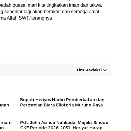
dah puasa, mari kita tingkatkan iman dan takwa
 sebentar lagi akan berakhir dan semoga amal
ima Allah SWT,”terangnya
Tim Redaksi
Bupati Heriyus Hadiri Pemberkatan dan
anan
Peresmian Biara Elioteria Murung Raya
 Umum
Pdt. John Asihua Nahkodai Majelis Sinode
an
GKE Periode 2026–2031, Heriyus Harap