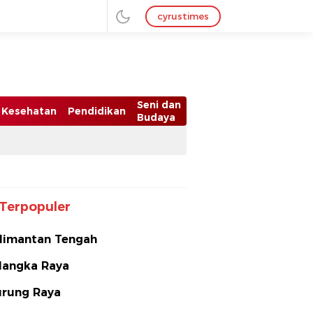
cyrustimes
Seni dan
Kesehatan
Pendidikan
Budaya
Terpopuler
limantan Tengah
langka Raya
rung Raya