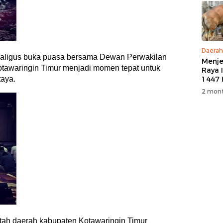
Daerah
ekaligus buka puasa bersama Dewan Perwakilan
Menje
tawaringin Timur menjadi momen tepat untuk
Raya 
taya.
1447 
M, PT
2 mont
5 Eko
Kurb
Warg
tah daerah kabupaten Kotawaringin Timur