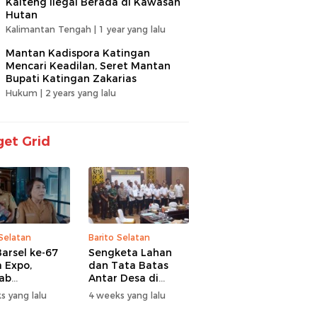
Kalteng Ilegal Berada di Kawasan
Hutan
Kalimantan Tengah |
1 year yang lalu
Mantan Kadispora Katingan
Mencari Keadilan, Seret Mantan
Bupati Katingan Zakarias
Hukum |
2 years yang lalu
et Grid
 Selatan
Barito Selatan
arsel ke-67
Sengketa Lahan
 Expo,
dan Tata Batas
ab
Antar Desa di
itaskan UMKM
Barsel Jadi
s yang lalu
4 weeks yang lalu
antuan Sosial
Perhatian Serius