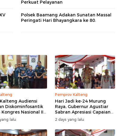
Perkuat Pelayanan
XXV
Polsek Baamang Adakan Sunatan Massal
Peringati Hari Bhayangkara ke 80.
alteng
Pemprov Kalteng
Kalteng Audiensi
Hari Jadi ke-24 Murung
n Diskominfosantik
Raya, Gubernur Agustiar
 Kongres Nasional II
Sabran Apresiasi Capaian
Pembangunan
yang lalu
2 days yang lalu