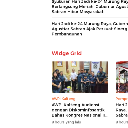
Syukuran Hari Jadi ke-24 Murung Ra
Berlangsung Meriah, Gubernur Agust
Sabran Hibur Masyarakat
Hari Jadi ke-24 Murung Raya, Gubern
Agustiar Sabran Ajak Perkuat Sinerg
Pembangunan
Widge Grid
AWPI Kalteng
Pempro
AWPI Kalteng Audiensi
Hari 
dengan Diskominfosantik
Raya,
Bahas Kongres Nasional II
Sabra
AWPI
Pemb
8 hours yang lalu
8 hours