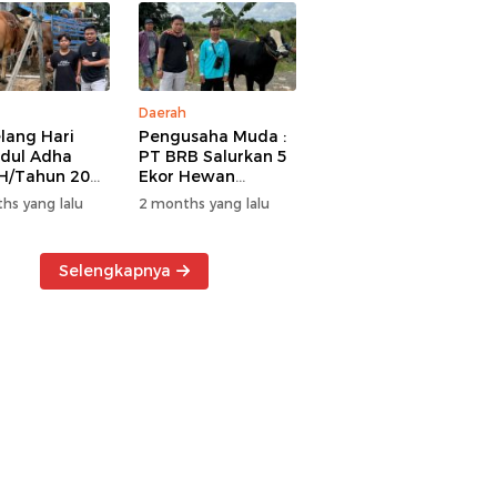
Daerah
lang Hari
Pengusaha Muda :
Idul Adha
PT BRB Salurkan 5
H/Tahun 2026
Ekor Hewan
 BRB Salurkan
Kurban Kepada
hs yang lalu
2 months yang lalu
r Hewan
Warga Khususnya
an Kepada
Wilayah
a
Operasional
Selengkapnya