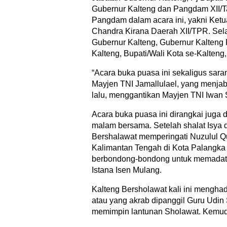
Gubernur Kalteng dan Pangdam XII/T
Pangdam dalam acara ini, yakni Ketu
Chandra Kirana Daerah XII/TPR. Selain 
Gubernur Kalteng, Gubernur Kalteng
Kalteng, Bupati/Wali Kota se-Kalteng
“Acara buka puasa ini sekaligus sara
Mayjen TNI Jamallulael, yang menja
lalu, menggantikan Mayjen TNI Iwan 
Acara buka puasa ini dirangkai juga
malam bersama. Setelah shalat Isya 
Bershalawat memperingati Nuzulul Q
Kalimantan Tengah di Kota Palangka 
berbondong-bondong untuk memadati 
Istana Isen Mulang.
Kalteng Bersholawat kali ini mengh
atau yang akrab dipanggil Guru Udin
memimpin lantunan Sholawat. Kemudia