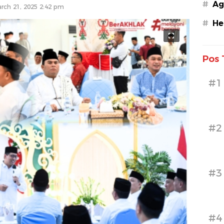
#
Ag
rch 21, 2025 2:42 pm
#
He
Pos 
#1
#2
#3
#4