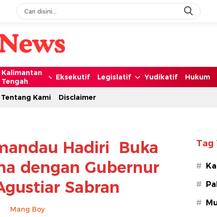
Kalimantan
Eksekutif
Legislatif
Yudikatif
Hukum
Tengah
Tentang Kami
Disclaimer
amandau Hadiri Buka
Tag 
ma dengan Gubernur
#
Ka
Agustiar Sabran
#
Pa
#
Mu
Mang Boy