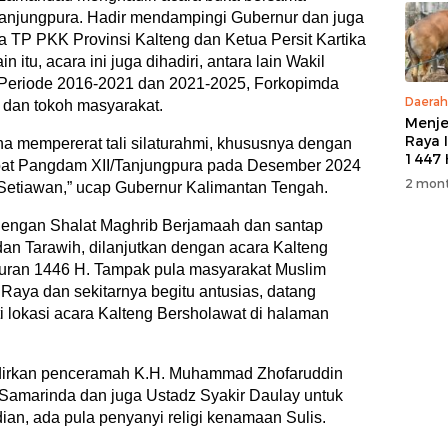
anjungpura. Hadir mendampingi Gubernur dan juga
a TP PKK Provinsi Kalteng dan Ketua Persit Kartika
itu, acara ini juga dihadiri, antara lain Wakil
 Periode 2016-2021 dan 2021-2025, Forkopimda
Daerah
, dan tokoh masyarakat.
Menje
Raya 
na mempererat tali silaturahmi, khususnya dengan
1447 
bat Pangdam XII/Tanjungpura pada Desember 2024
M, PT
2 mont
Setiawan,” ucap Gubernur Kalimantan Tengah.
5 Eko
Kurb
 dengan Shalat Maghrib Berjamaah dan santap
Warg
dan Tarawih, dilanjutkan dengan acara Kalteng
uran 1446 H. Tampak pula masyarakat Muslim
Raya dan sekitarnya begitu antusias, datang
lokasi acara Kalteng Bersholawat di halaman
adirkan penceramah K.H. Muhammad Zhofaruddin
 Samarinda dan juga Ustadz Syakir Daulay untuk
n, ada pula penyanyi religi kenamaan Sulis.