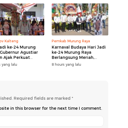
v Kalteng
Pemkab Murung Raya
Jadi ke-24 Murung
Karnaval Budaya Hari Jadi
 Gubernur Agustiar
ke-24 Murung Raya
n Ajak Perkuat
Berlangsung Meriah,
gi Pembangunan
Bupati Heriyus Apresiasi
 yang lalu
8 hours yang lalu
Masyarakat
lished.
Required fields are marked
*
ite in this browser for the next time I comment.