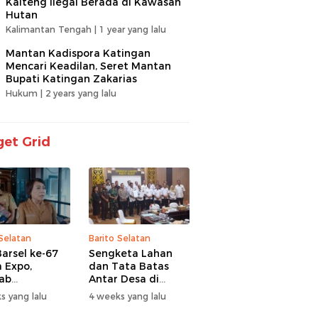
Kalteng Ilegal Berada di Kawasan
Hutan
Kalimantan Tengah |
1 year yang lalu
Mantan Kadispora Katingan
Mencari Keadilan, Seret Mantan
Bupati Katingan Zakarias
Hukum |
2 years yang lalu
et Grid
 Selatan
Barito Selatan
arsel ke-67
Sengketa Lahan
 Expo,
dan Tata Batas
ab
Antar Desa di
itaskan UMKM
Barsel Jadi
s yang lalu
4 weeks yang lalu
antuan Sosial
Perhatian Serius