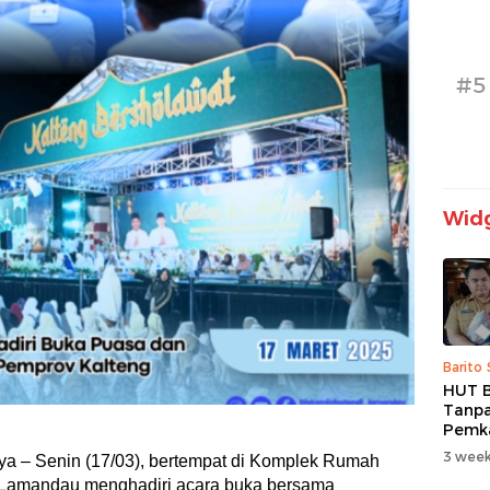
#5
Widg
Barito
HUT B
Tanpa
Pemk
Prior
3 week
ya – Senin (17/03), bertempat di Komplek Rumah
dan B
i Lamandau menghadiri acara buka bersama