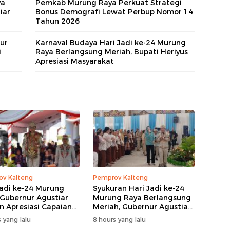
ya
Pemkab Murung Raya Perkuat Strategi
iar
Bonus Demografi Lewat Perbup Nomor 14
Tahun 2026
ur
Karnaval Budaya Hari Jadi ke-24 Murung
i
Raya Berlangsung Meriah, Bupati Heriyus
Apresiasi Masyarakat
v Kalteng
Pemprov Kalteng
Jadi ke-24 Murung
Syukuran Hari Jadi ke-24
 Gubernur Agustiar
Murung Raya Berlangsung
n Apresiasi Capaian
Meriah, Gubernur Agustiar
angunan
Sabran Hibur Masyarakat
 yang lalu
8 hours yang lalu