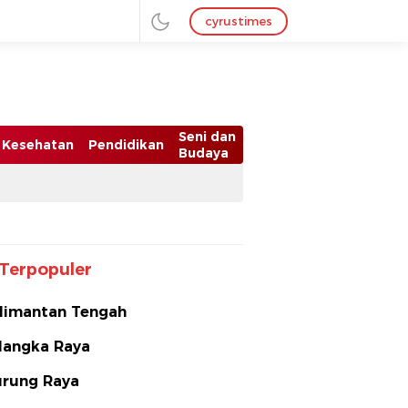
cyrustimes
Seni dan
Kesehatan
Pendidikan
Budaya
Terpopuler
limantan Tengah
langka Raya
rung Raya