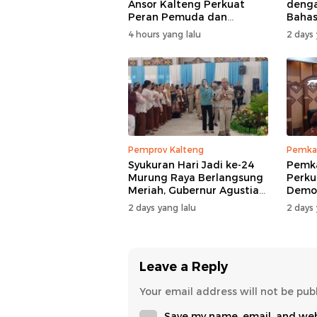
Ansor Kalteng Perkuat
denga
Peran Pemuda dan
Bahas
Penanganan Karhutla
AWPI
4 hours yang lalu
2 days 
Pemprov Kalteng
Pemka
Syukuran Hari Jadi ke-24
Pemk
Murung Raya Berlangsung
Perku
Meriah, Gubernur Agustiar
Demog
Sabran Hibur Masyarakat
Nomor
2 days yang lalu
2 days 
Leave a Reply
Your email address will not be pub
Save my name, email, and webs