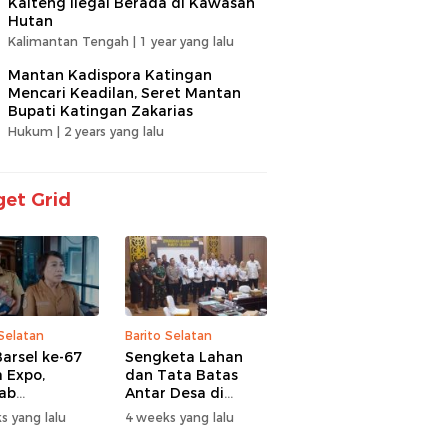
Kalteng Ilegal Berada di Kawasan
Hutan
Kalimantan Tengah |
1 year yang lalu
Mantan Kadispora Katingan
Mencari Keadilan, Seret Mantan
Bupati Katingan Zakarias
Hukum |
2 years yang lalu
et Grid
 Selatan
Barito Selatan
arsel ke-67
Sengketa Lahan
 Expo,
dan Tata Batas
ab
Antar Desa di
itaskan UMKM
Barsel Jadi
s yang lalu
4 weeks yang lalu
antuan Sosial
Perhatian Serius