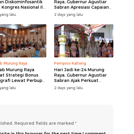
n Diskominfosantik
Raya, Gubernur Agustiar
 Kongres Nasional II
Sabran Apresiasi Capaian
Pembangunan
yang lalu
2 days yang lalu
b Murung Raya
Pemprov Kalteng
ab Murung Raya
Hari Jadi ke-24 Murung
at Strategi Bonus
Raya, Gubernur Agustiar
rafi Lewat Perbup
Sabran Ajak Perkuat
 14 Tahun 2026
Sinergi Pembangunan
yang lalu
2 days yang lalu
lished.
Required fields are marked
*
ite in this browser for the next time I comment.