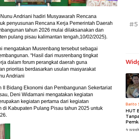
u-Nunu Andriani hadiri Musyawarah Rencana
#5
uk penyusunan Rencana Kerja Pemerintah Daerah
bangunan tahun 2026 mulai dilaksanakan dan
en pulang pisau kalimantan tengah,10/02/2025).
ani mengatakan Musrenbang tersebut sebagai
pembangunan. “Hasil dari musrenbang tingkat
Widg
rja dalam forum perangkat daerah guna
n prioritas berdasarkan usulan masyarakat
nu Andriani
 II Bidang Ekonomi dan Pembangunan Sekertariat
sau, Deni Widarnani mengatakan kegiatan
rupakan kegiatan pertama dari kegiatan
Barito
 di Kabupaten Pulang Pisau tahun 2025 untuk
HUT B
26.
Tanpa
Pemk
Prior
4 week
dan B