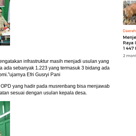
Daerah
Menje
Raya 
1447 
M, PT
2 mont
5 Eko
engatakan infrastruktur masih menjadi usulan yang
Kurb
ma ada sebanyak 1.223 yang termasuk 3 bidang ada
Warg
omi.”ujarnya Efri Gusryi Pani
a OPD yang hadir pada musrenbang bisa menjawab
matan sesuai dengan usulan kepala desa.