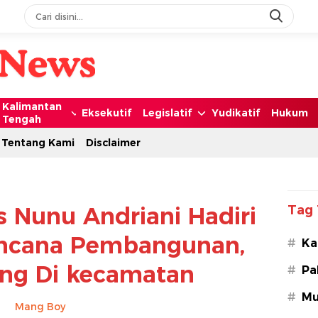
Kalimantan
Eksekutif
Legislatif
Yudikatif
Hukum
Tengah
Tentang Kami
Disclaimer
s Nunu Andriani Hadiri
Tag 
encana Pembangunan,
#
Ka
ng Di kecamatan
#
Pa
#
Mu
Mang Boy