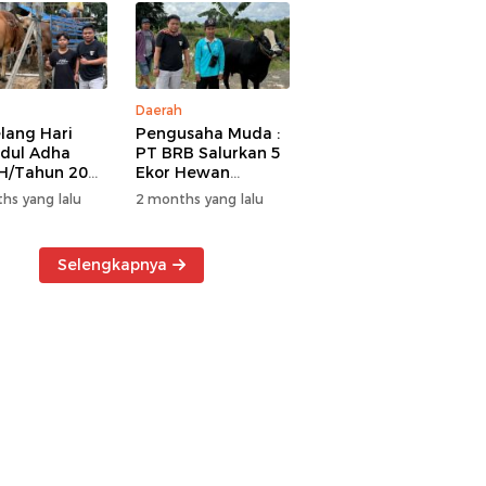
Daerah
lang Hari
Pengusaha Muda :
Idul Adha
PT BRB Salurkan 5
H/Tahun 2026
Ekor Hewan
 BRB Salurkan
Kurban Kepada
hs yang lalu
2 months yang lalu
r Hewan
Warga Khususnya
an Kepada
Wilayah
a
Operasional
Selengkapnya