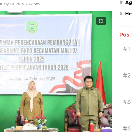
#
Ag
ruary 10, 2025 2:42 pm
#
He
Pos 
#1
#2
#3
#4