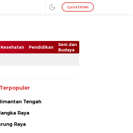
cyrustimes
Seni dan
Kesehatan
Pendidikan
Budaya
Terpopuler
limantan Tengah
langka Raya
rung Raya