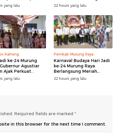
angunan
Sabran Hibur Masyarakat
s yang lalu
22 hours yang lalu
v Kalteng
Pemkab Murung Raya
Jadi ke-24 Murung
Karnaval Budaya Hari Jadi
 Gubernur Agustiar
ke-24 Murung Raya
n Ajak Perkuat
Berlangsung Meriah,
gi Pembangunan
Bupati Heriyus Apresiasi
s yang lalu
22 hours yang lalu
Masyarakat
lished.
Required fields are marked
*
ite in this browser for the next time I comment.