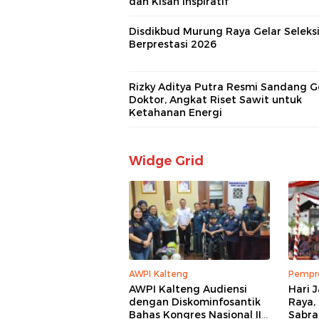
dan Kisah Inspiratif
Disdikbud Murung Raya Gelar Seleks
Berprestasi 2026
Rizky Aditya Putra Resmi Sandang G
Doktor, Angkat Riset Sawit untuk
Ketahanan Energi
Widge Grid
AWPI Kalteng
Pempro
AWPI Kalteng Audiensi
Hari 
dengan Diskominfosantik
Raya,
Bahas Kongres Nasional II
Sabra