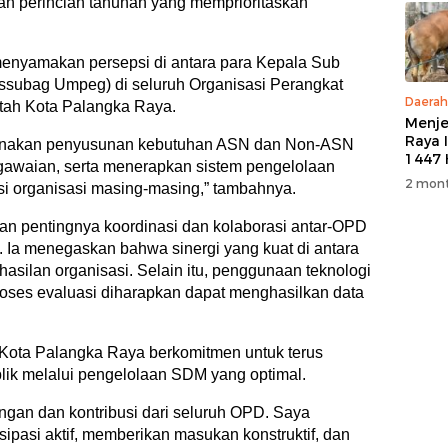
an perincian tahunan yang memprioritaskan
 menyamakan persepsi di antara para Kepala Sub
ubag Umpeg) di seluruh Organisasi Perangkat
Daerah
tah Kota Palangka Raya.
Menje
Raya 
anakan penyusunan kebutuhan ASN dan Non-ASN
1447 
gawaian, serta menerapkan sistem pengelolaan
M, PT
2 mont
misi organisasi masing-masing,” tambahnya.
5 Eko
Kurb
an pentingnya koordinasi dan kolaborasi antar-OPD
Warg
Ia menegaskan bahwa sinergi yang kuat di antara
hasilan organisasi. Selain itu, penggunaan teknologi
proses evaluasi diharapkan dapat menghasilkan data
 Kota Palangka Raya berkomitmen untuk terus
lik melalui pengelolaan SDM yang optimal.
gan dan kontribusi dari seluruh OPD. Saya
ipasi aktif, memberikan masukan konstruktif, dan