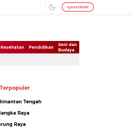
cyrustimes
Seni dan
Kesehatan
Pendidikan
Budaya
Terpopuler
limantan Tengah
langka Raya
rung Raya