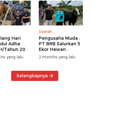
Daerah
lang Hari
Pengusaha Muda :
Idul Adha
PT BRB Salurkan 5
H/Tahun 2026
Ekor Hewan
 BRB Salurkan
Kurban Kepada
hs yang lalu
2 months yang lalu
r Hewan
Warga Khususnya
an Kepada
Wilayah
a
Operasional
Selengkapnya