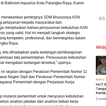
g di Ballroom Aquarius Kota Palangka Raya, Kamis
n menekankan pentingnya SDM khususnya ASN
#5
g pelayanan kepada masyarakat dan
juga menjelaskan bahwa penyusunan kebutuhan ASN
is yang valid. Hal ini menjadi langkah strategis
ng kompeten, profesional, dan berintegritas dalam
ngka Raya.
Widg
g, kita dihadapkan pada tantangan pembangunan
engelolaan tata pemerintahan. Penyusunan kebutuhan
uk mengatasi tantangan tersebut,” ujarnya.
 ini sejalan dengan Peraturan Pemerintah Nomor 11
ai Negeri Sipil dan Peraturan Pemerintah Nomor
Barito
gawai Pemerintah dengan Perjanjian Kerja
HUT B
Tanpa
Pemk
ap instansi pemerintah untuk menyusun kebutuhan
Prior
3 week
dan B
rkan analisis jabatan dan analisis beban kerja