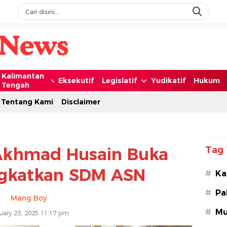
Kalimantan
Eksekutif
Legislatif
Yudikatif
Hukum
Tengah
Tentang Kami
Disclaimer
 Akhmad Husain Buka
Tag 
ngkatkan SDM ASN
#
Ka
#
Pa
Mang Boy
#
Mu
uary 23, 2025 11:17 pm