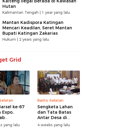
Kalteng Ilegal Berada di Kawasan
Hutan
Kalimantan Tengah |
1 year yang lalu
Mantan Kadispora Katingan
Mencari Keadilan, Seret Mantan
Bupati Katingan Zakarias
Hukum |
2 years yang lalu
et Grid
 Selatan
Barito Selatan
arsel ke-67
Sengketa Lahan
 Expo,
dan Tata Batas
ab
Antar Desa di
itaskan UMKM
Barsel Jadi
s yang lalu
4 weeks yang lalu
antuan Sosial
Perhatian Serius