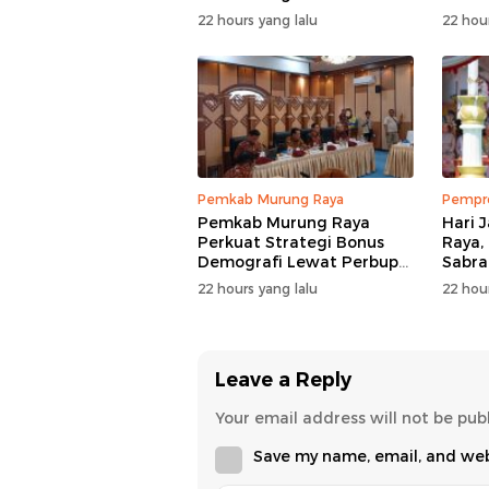
AWPI
Pemb
22 hours yang lalu
22 hour
Pemkab Murung Raya
Pempro
Pemkab Murung Raya
Hari 
Perkuat Strategi Bonus
Raya,
Demografi Lewat Perbup
Sabra
Nomor 14 Tahun 2026
Siner
22 hours yang lalu
22 hour
Leave a Reply
Your email address will not be pub
Save my name, email, and webs