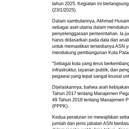
tahun 2025. Kegiatan ini berlangsun
(23/1/2025).
Dalam sambutannya, Akhmad Husai
sebagai aset utama dalam mendukun
penyelenggaraan pemerintahan. Ia 
harus didasarkan pada data dan analis
untuk memastikan tersedianya ASN ya
mendukung pembangunan Kota Pala
“Sebagai kota yang terus berkemban
infrastruktur, layanan publik, dan p
pegawai yang tepat sangat krusial unt
Dijelaskannya, bahwa arah kebijakan
Tahun 2017 tentang Manajemen Pegaw
49 Tahun 2018 tentang Manajemen Pe
(PPPK).
Kedua peraturan ini mewajibkan seti
jumlah dan jenis jabatan ASN berdasa