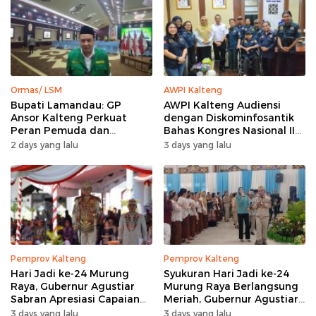
Ormas/ LSM
AWPI Kalteng
Bupati Lamandau: GP
AWPI Kalteng Audiensi
Ansor Kalteng Perkuat
dengan Diskominfosantik
Peran Pemuda dan
Bahas Kongres Nasional II
Penanganan Karhutla
AWPI
2 days yang lalu
3 days yang lalu
Pemprov Kalteng
Pemprov Kalteng
Hari Jadi ke-24 Murung
Syukuran Hari Jadi ke-24
Raya, Gubernur Agustiar
Murung Raya Berlangsung
Sabran Apresiasi Capaian
Meriah, Gubernur Agustiar
Pembangunan
Sabran Hibur Masyarakat
3 days yang lalu
3 days yang lalu