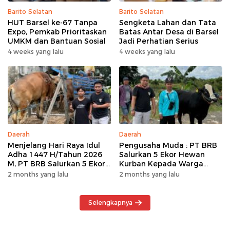
Barito Selatan
Barito Selatan
HUT Barsel ke-67 Tanpa
Sengketa Lahan dan Tata
Expo, Pemkab Prioritaskan
Batas Antar Desa di Barsel
UMKM dan Bantuan Sosial
Jadi Perhatian Serius
4 weeks yang lalu
4 weeks yang lalu
Daerah
Daerah
Menjelang Hari Raya Idul
Pengusaha Muda : PT BRB
Adha 1447 H/Tahun 2026
Salurkan 5 Ekor Hewan
M, PT BRB Salurkan 5 Ekor
Kurban Kepada Warga
Hewan Kurban Kepada
Khususnya Wilayah
2 months yang lalu
2 months yang lalu
Warga
Operasional
Selengkapnya