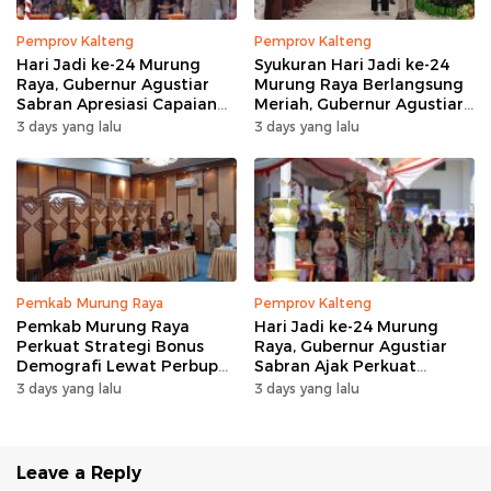
Pemprov Kalteng
Pemprov Kalteng
Hari Jadi ke-24 Murung
Syukuran Hari Jadi ke-24
Raya, Gubernur Agustiar
Murung Raya Berlangsung
Sabran Apresiasi Capaian
Meriah, Gubernur Agustiar
Pembangunan
Sabran Hibur Masyarakat
3 days yang lalu
3 days yang lalu
Pemkab Murung Raya
Pemprov Kalteng
Pemkab Murung Raya
Hari Jadi ke-24 Murung
Perkuat Strategi Bonus
Raya, Gubernur Agustiar
Demografi Lewat Perbup
Sabran Ajak Perkuat
Nomor 14 Tahun 2026
Sinergi Pembangunan
3 days yang lalu
3 days yang lalu
Leave a Reply