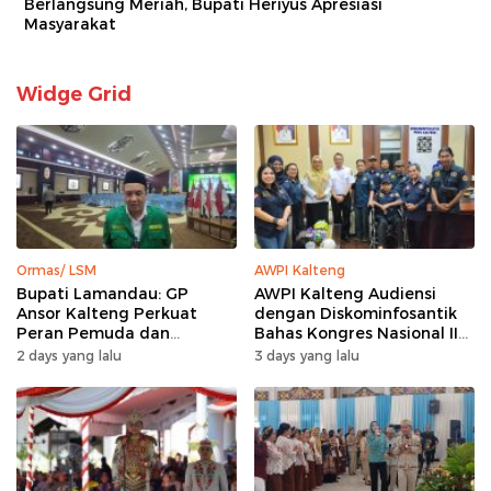
Berlangsung Meriah, Bupati Heriyus Apresiasi
Masyarakat
Widge Grid
Ormas/ LSM
AWPI Kalteng
Bupati Lamandau: GP
AWPI Kalteng Audiensi
Ansor Kalteng Perkuat
dengan Diskominfosantik
Peran Pemuda dan
Bahas Kongres Nasional II
Penanganan Karhutla
AWPI
2 days yang lalu
3 days yang lalu