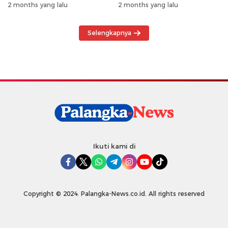
Hewan Kurban Kepada
Khususnya Wilayah
2 months yang lalu
2 months yang lalu
Warga
Operasional
Selengkapnya
Ikuti kami di
Copyright © 2024. Palangka-News.co.id. All rights reserved