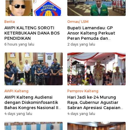
Berita
Ormas/ LSM
AWPI KALTENG SOROTI
Bupati Lamandau: GP
KETERBUKAAN DANA BOS
Ansor Kalteng Perkuat
PENDIDIKAN
Peran Pemuda dan
Penanganan Karhutla
6 hours yang lalu
2 days yang lalu
AWPI Kalteng
Pemprov Kalteng
AWPI Kalteng Audiensi
Hari Jadi ke-24 Murung
dengan Diskominfosantik
Raya, Gubernur Agustiar
Bahas Kongres Nasional II
Sabran Apresiasi Capaian
AWPI
Pembangunan
4 days yang lalu
4 days yang lalu