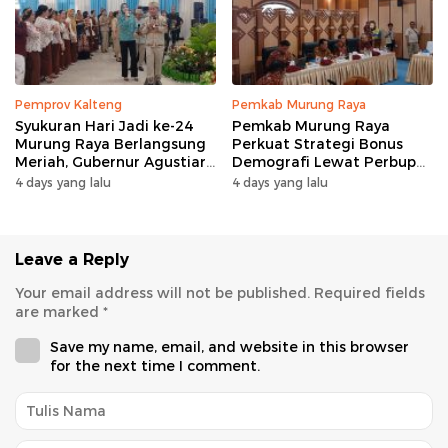
Pemprov Kalteng
Pemkab Murung Raya
Syukuran Hari Jadi ke-24
Pemkab Murung Raya
Murung Raya Berlangsung
Perkuat Strategi Bonus
Meriah, Gubernur Agustiar
Demografi Lewat Perbup
Sabran Hibur Masyarakat
Nomor 14 Tahun 2026
4 days yang lalu
4 days yang lalu
Leave a Reply
Your email address will not be published.
Required fields
are marked
*
Save my name, email, and website in this browser
for the next time I comment.