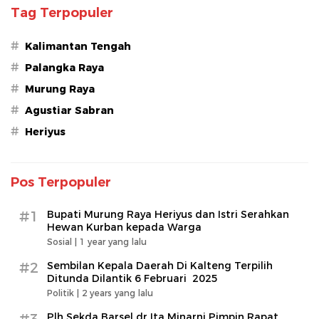
Tag Terpopuler
#
Kalimantan Tengah
#
Palangka Raya
#
Murung Raya
#
Agustiar Sabran
#
Heriyus
Pos Terpopuler
#1
Bupati Murung Raya Heriyus dan Istri Serahkan
Hewan Kurban kepada Warga
Sosial |
1 year yang lalu
#2
Sembilan Kepala Daerah Di Kalteng Terpilih
Ditunda Dilantik 6 Februari 2025
Politik |
2 years yang lalu
#3
Plh Sekda Barsel dr Ita Minarni Pimpin Rapat