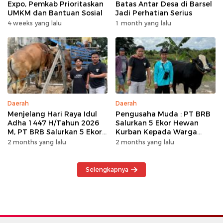
Expo, Pemkab Prioritaskan
Batas Antar Desa di Barsel
UMKM dan Bantuan Sosial
Jadi Perhatian Serius
4 weeks yang lalu
1 month yang lalu
Daerah
Daerah
Menjelang Hari Raya Idul
Pengusaha Muda : PT BRB
Adha 1447 H/Tahun 2026
Salurkan 5 Ekor Hewan
M, PT BRB Salurkan 5 Ekor
Kurban Kepada Warga
Hewan Kurban Kepada
Khususnya Wilayah
2 months yang lalu
2 months yang lalu
Warga
Operasional
Selengkapnya