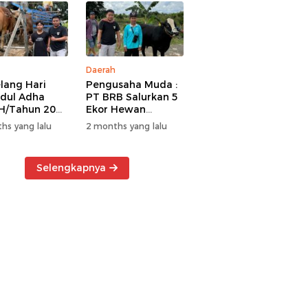
Daerah
lang Hari
Pengusaha Muda :
Idul Adha
PT BRB Salurkan 5
H/Tahun 2026
Ekor Hewan
 BRB Salurkan
Kurban Kepada
hs yang lalu
2 months yang lalu
r Hewan
Warga Khususnya
an Kepada
Wilayah
a
Operasional
Selengkapnya