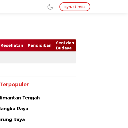
cyrustimes
Seni dan
Kesehatan
Pendidikan
Budaya
Terpopuler
limantan Tengah
langka Raya
rung Raya