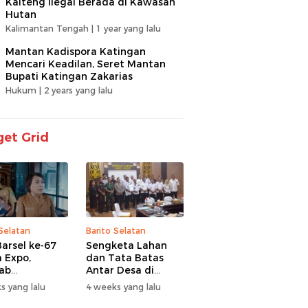
Kalteng Ilegal Berada di Kawasan
Hutan
Kalimantan Tengah |
1 year yang lalu
Mantan Kadispora Katingan
Mencari Keadilan, Seret Mantan
Bupati Katingan Zakarias
Hukum |
2 years yang lalu
et Grid
 Selatan
Barito Selatan
arsel ke-67
Sengketa Lahan
 Expo,
dan Tata Batas
ab
Antar Desa di
itaskan UMKM
Barsel Jadi
s yang lalu
4 weeks yang lalu
antuan Sosial
Perhatian Serius