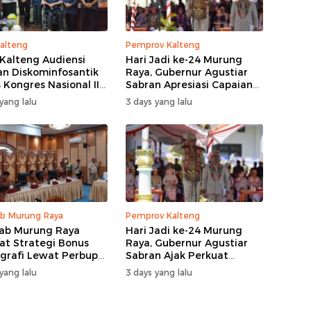
alteng
Pemprov Kalteng
Kalteng Audiensi
Hari Jadi ke-24 Murung
n Diskominfosantik
Raya, Gubernur Agustiar
 Kongres Nasional II
Sabran Apresiasi Capaian
Pembangunan
yang lalu
3 days yang lalu
b Murung Raya
Pemprov Kalteng
ab Murung Raya
Hari Jadi ke-24 Murung
at Strategi Bonus
Raya, Gubernur Agustiar
rafi Lewat Perbup
Sabran Ajak Perkuat
 14 Tahun 2026
Sinergi Pembangunan
yang lalu
3 days yang lalu