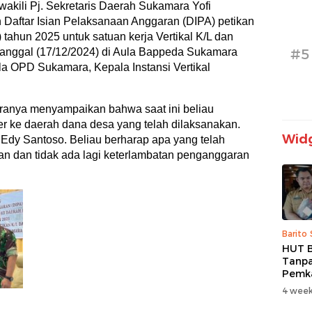
ili Pj. Sekretaris Daerah Sukamara Yofi
n Daftar Isian Pelaksanaan Anggaran (DIPA) petikan
 tahun 2025 untuk satuan kerja Vertikal K/L dan
anggal (17/12/2024) di Aula Bappeda Sukamara
#5
a OPD Sukamara, Kepala Instansi Vertikal
anya menyampaikan bahwa saat ini beliau
er ke daerah dana desa yang telah dilaksanakan.
Widg
Edy Santoso. Beliau berharap apa yang telah
n dan tidak ada lagi keterlambatan penganggaran
Barito
HUT B
Tanpa
Pemk
Prior
4 week
dan B