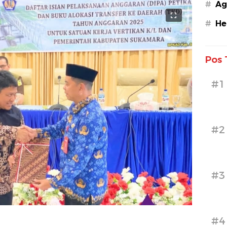
#
Ag
#
He
Pos 
#1
#2
#3
#4