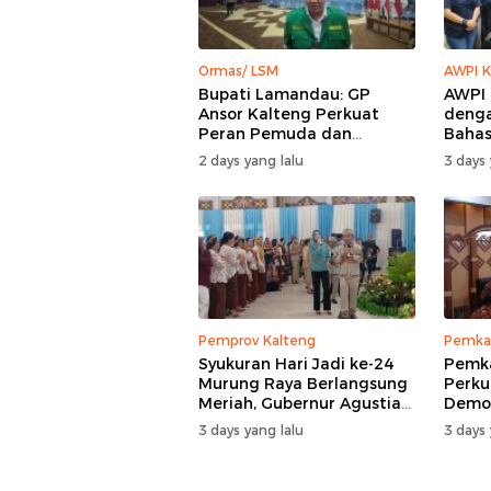
Ormas/ LSM
AWPI K
Bupati Lamandau: GP
AWPI 
Ansor Kalteng Perkuat
denga
Peran Pemuda dan
Bahas
Penanganan Karhutla
AWPI
2 days yang lalu
3 days 
Pemprov Kalteng
Pemka
Syukuran Hari Jadi ke-24
Pemk
Murung Raya Berlangsung
Perku
Meriah, Gubernur Agustiar
Demog
Sabran Hibur Masyarakat
Nomor
3 days yang lalu
3 days 