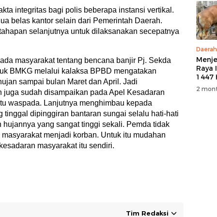
 integritas bagi polis beberapa instansi vertikal.
ua belas kantor selain dari Pemerintah Daerah.
tahapan selanjutnya untuk dilaksanakan secepatnya
Daerah
Menje
a masyarakat tentang bencana banjir Pj. Sekda
Raya 
juk BMKG melalui kalaksa BPBD mengatakan
1447 
hujan sampai bulan Maret dan April. Jadi
M, PT
2 mont
 juga sudah disampaikan pada Apel Kesadaran
5 Eko
Kurb
ntu waspada. Lanjutnya menghimbau kepada
Warg
tinggal dipinggiran bantaran sungai selalu hati-hati
 hujannya yang sangat tinggi sekali. Pemda tidak
, masyarakat menjadi korban. Untuk itu mudahan
 kesadaran masyarakat itu sendiri.
Tim Redaksi