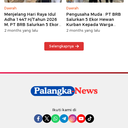
Daerah
Daerah
Menjelang Hari Raya Idul
Pengusaha Muda : PT BRB
Adha 1447 H/Tahun 2026
Salurkan 5 Ekor Hewan
M, PT BRB Salurkan 5 Ekor
Kurban Kepada Warga
Hewan Kurban Kepada
Khususnya Wilayah
2 months yang lalu
2 months yang lalu
Warga
Operasional
Selengkapnya
Ikuti kami di