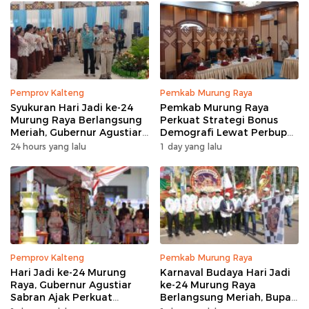
Pemprov Kalteng
Pemkab Murung Raya
Syukuran Hari Jadi ke-24
Pemkab Murung Raya
Murung Raya Berlangsung
Perkuat Strategi Bonus
Meriah, Gubernur Agustiar
Demografi Lewat Perbup
Sabran Hibur Masyarakat
Nomor 14 Tahun 2026
24 hours yang lalu
1 day yang lalu
Pemprov Kalteng
Pemkab Murung Raya
Hari Jadi ke-24 Murung
Karnaval Budaya Hari Jadi
Raya, Gubernur Agustiar
ke-24 Murung Raya
Sabran Ajak Perkuat
Berlangsung Meriah, Bupati