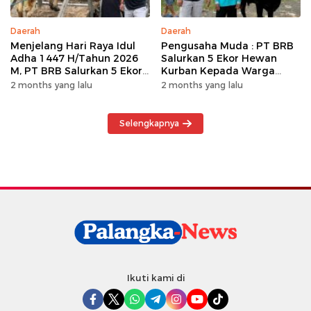
Daerah
Daerah
Menjelang Hari Raya Idul
Pengusaha Muda : PT BRB
Adha 1447 H/Tahun 2026
Salurkan 5 Ekor Hewan
M, PT BRB Salurkan 5 Ekor
Kurban Kepada Warga
Hewan Kurban Kepada
Khususnya Wilayah
2 months yang lalu
2 months yang lalu
Warga
Operasional
Selengkapnya
Ikuti kami di