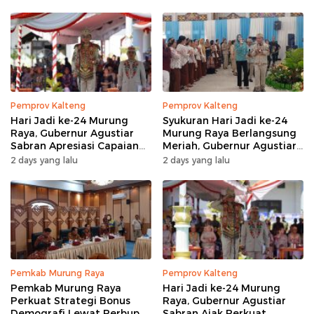
Pemprov Kalteng
Pemprov Kalteng
Hari Jadi ke-24 Murung
Syukuran Hari Jadi ke-24
Raya, Gubernur Agustiar
Murung Raya Berlangsung
Sabran Apresiasi Capaian
Meriah, Gubernur Agustiar
Pembangunan
Sabran Hibur Masyarakat
2 days yang lalu
2 days yang lalu
Pemkab Murung Raya
Pemprov Kalteng
Pemkab Murung Raya
Hari Jadi ke-24 Murung
Perkuat Strategi Bonus
Raya, Gubernur Agustiar
Demografi Lewat Perbup
Sabran Ajak Perkuat