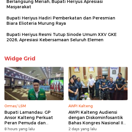
Berlangsung Meriah, Bupati Heriyus Apresiasi
Masyarakat
Bupati Heriyus Hadiri Pemberkatan dan Peresmian
Biara Elioteria Murung Raya
Bupati Heriyus Resmi Tutup Sinode Umum XXV GKE
2026, Apresiasi Kebersamaan Seluruh Elemen
Widge Grid
Ormas/ LSM
AWPI Kalteng
Bupati Lamandau: GP
AWPI Kalteng Audiensi
Ansor Kalteng Perkuat
dengan Diskominfosantik
Peran Pemuda dan
Bahas Kongres Nasional II
Penanganan Karhutla
AWPI
8 hours yang lalu
2 days yang lalu