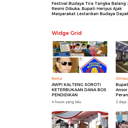
Festival Budaya Tira Tangka Balang
Resmi Dibuka, Bupati Heriyus Ajak
Masyarakat Lestarikan Budaya Daya
Widge Grid
Berita
Ormas
AWPI KALTENG SOROTI
Bupat
KETERBUKAAN DANA BOS
Ansor
PENDIDIKAN
Pera
Penan
4 hours yang lalu
2 days 