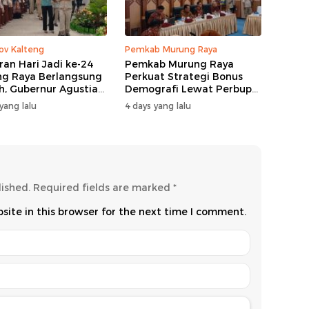
v Kalteng
Pemkab Murung Raya
ran Hari Jadi ke-24
Pemkab Murung Raya
g Raya Berlangsung
Perkuat Strategi Bonus
h, Gubernur Agustiar
Demografi Lewat Perbup
n Hibur Masyarakat
Nomor 14 Tahun 2026
yang lalu
4 days yang lalu
lished.
Required fields are marked
*
ite in this browser for the next time I comment.