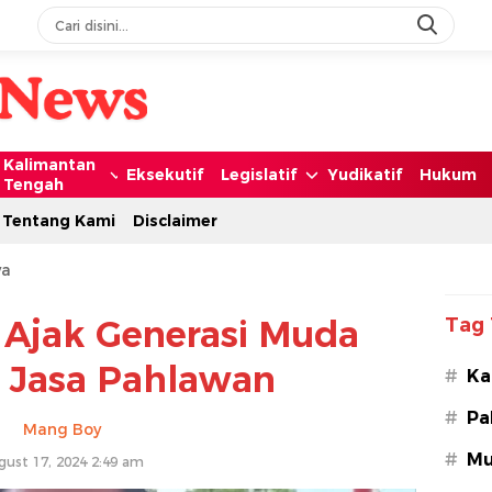
Kalimantan
Eksekutif
Legislatif
Yudikatif
Hukum
Tengah
Tentang Kami
Disclaimer
ya
i Ajak Generasi Muda
Tag 
i Jasa Pahlawan
#
Ka
#
Pa
Mang Boy
#
Mu
gust 17, 2024 2:49 am