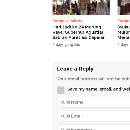
Pemprov Kalteng
Pempro
Hari Jadi ke-24 Murung
Syuku
Raya, Gubernur Agustiar
Murun
Sabran Apresiasi Capaian
Meria
Pembangunan
Sabra
4 days yang lalu
4 days 
Leave a Reply
Your email address will not be pub
Save my name, email, and webs