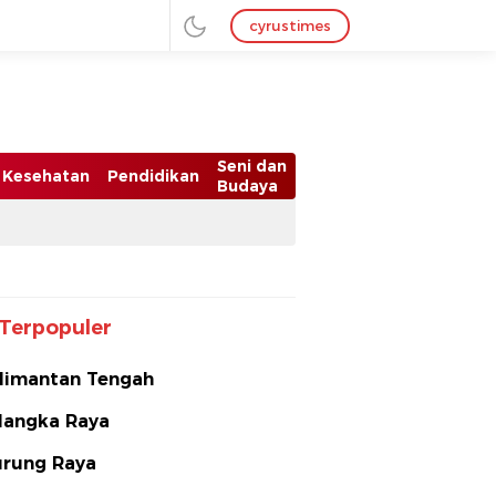
cyrustimes
Seni dan
Kesehatan
Pendidikan
Budaya
Terpopuler
limantan Tengah
langka Raya
rung Raya