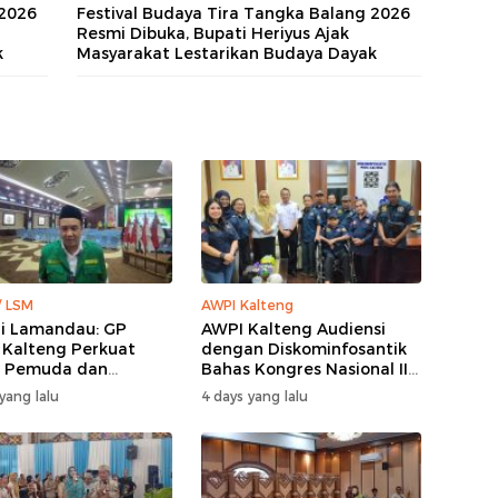
 2026
Festival Budaya Tira Tangka Balang 2026
Resmi Dibuka, Bupati Heriyus Ajak
k
Masyarakat Lestarikan Budaya Dayak
/ LSM
AWPI Kalteng
i Lamandau: GP
AWPI Kalteng Audiensi
 Kalteng Perkuat
dengan Diskominfosantik
n Pemuda dan
Bahas Kongres Nasional II
ganan Karhutla
AWPI
yang lalu
4 days yang lalu