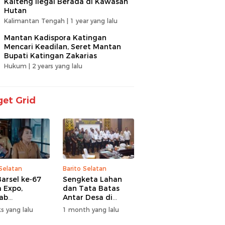
Kalteng Ilegal Berada di Kawasan
Hutan
Kalimantan Tengah |
1 year yang lalu
Mantan Kadispora Katingan
Mencari Keadilan, Seret Mantan
Bupati Katingan Zakarias
Hukum |
2 years yang lalu
et Grid
 Selatan
Barito Selatan
arsel ke-67
Sengketa Lahan
 Expo,
dan Tata Batas
ab
Antar Desa di
itaskan UMKM
Barsel Jadi
s yang lalu
1 month yang lalu
antuan Sosial
Perhatian Serius