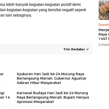
s lebih banyak kegiatan-kegiatan positif demi
ri kegiatan-kegiatan yang bersifat negatif seperti
an lain sebaginya.
Daerah
Menje
Raya 
1447 
M, PT
2 mont
5 Eko
Tim Redaksi
Kurb
Warg
ur
Syukuran Hari Jadi ke-24 Murung Raya
Berlangsung Meriah, Gubernur Agustiar
Sabran Hibur Masyarakat
egi
Karnaval Budaya Hari Jadi ke-24 Murung
or 14
Raya Berlangsung Meriah, Bupati Heriyus
Apresiasi Masyarakat