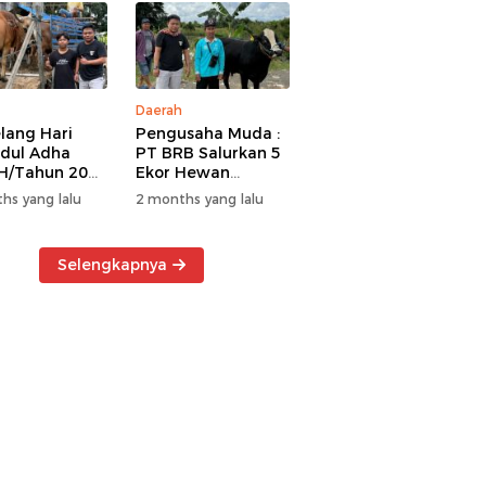
Daerah
lang Hari
Pengusaha Muda :
Idul Adha
PT BRB Salurkan 5
H/Tahun 2026
Ekor Hewan
 BRB Salurkan
Kurban Kepada
hs yang lalu
2 months yang lalu
r Hewan
Warga Khususnya
an Kepada
Wilayah
a
Operasional
Selengkapnya