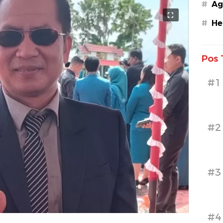
#
Ag
#
He
Pos 
#1
#2
#3
#4