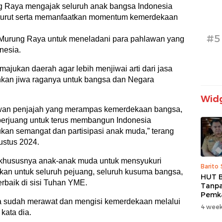
 Raya mengajak seluruh anak bangsa Indonesia
turut serta memanfaatkan momentum kemerdekaan
#5
 Murung Raya untuk meneladani para pahlawan yang
nesia.
jukan daerah agar lebih menjiwai arti dari jasa
kan jiwa raganya untuk bangsa dan Negara
Widg
awan penjajah yang merampas kemerdekaan bangsa,
 berjuang untuk terus membangun Indonesia
kan semangat dan partisipasi anak muda,” terang
ustus 2024.
a khususnya anak-anak muda untuk mensyukuri
Barito
an untuk seluruh pejuang, seluruh kusuma bangsa,
HUT B
rbaik di sisi Tuhan YME.
Tanpa
Pemk
a sudah merawat dan mengisi kemerdekaan melalui
Prior
4 week
kata dia.
dan B