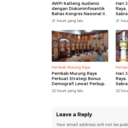
AWPI Kalteng Audiensi
Hari 
dengan Diskominfosantik
Raya,
Bahas Kongres Nasional II
Sabra
AWPI
Pemb
21 hours yang lalu
21 hour
Pemkab Murung Raya
Pempro
Pemkab Murung Raya
Hari 
Perkuat Strategi Bonus
Raya,
Demografi Lewat Perbup
Sabra
Nomor 14 Tahun 2026
Siner
22 hours yang lalu
22 hour
Leave a Reply
Your email address will not be pub