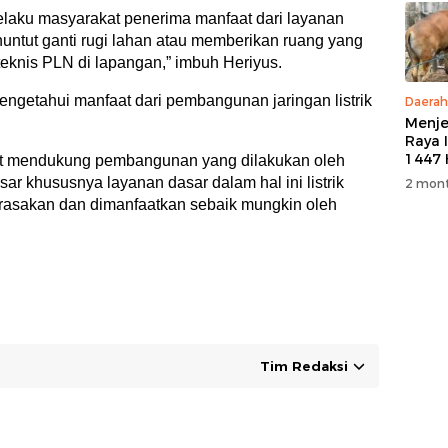
elaku masyarakat penerima manfaat dari layanan
enuntut ganti rugi lahan atau memberikan ruang yang
eknis PLN di lapangan,” imbuh Heriyus.
ngetahui manfaat dari pembangunan jaringan listrik
Daerah
Menje
Raya 
1447 
at mendukung pembangunan yang dilakukan oleh
M, PT
sar khususnya layanan dasar dalam hal ini listrik
2 mont
5 Eko
rasakan dan dimanfaatkan sebaik mungkin oleh
Kurb
Warg
Tim Redaksi