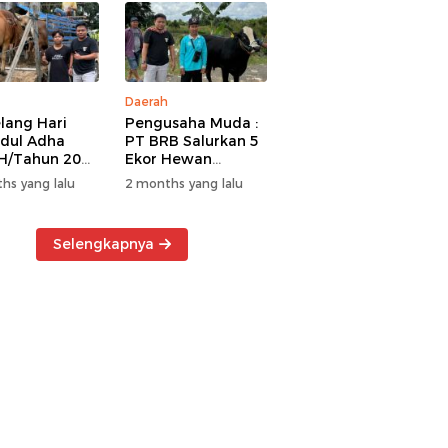
Daerah
lang Hari
Pengusaha Muda :
Idul Adha
PT BRB Salurkan 5
H/Tahun 2026
Ekor Hewan
 BRB Salurkan
Kurban Kepada
hs yang lalu
2 months yang lalu
r Hewan
Warga Khususnya
an Kepada
Wilayah
a
Operasional
Selengkapnya