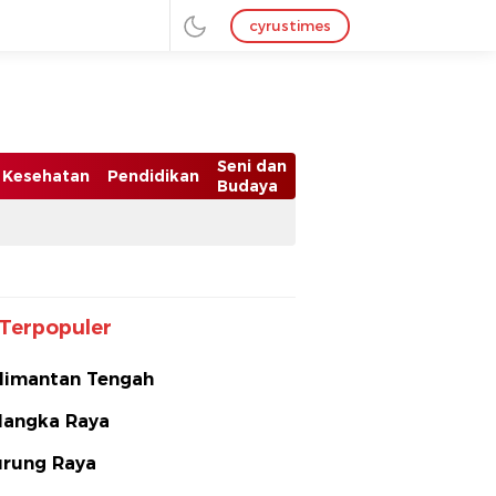
cyrustimes
Seni dan
Kesehatan
Pendidikan
Budaya
Terpopuler
limantan Tengah
langka Raya
rung Raya