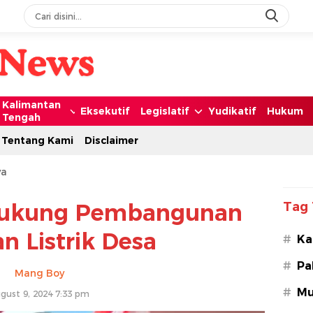
Kalimantan
Eksekutif
Legislatif
Yudikatif
Hukum
Tengah
Tentang Kami
Disclaimer
ya
Dukung Pembangunan
Tag 
an Listrik Desa
#
Ka
#
Pa
Mang Boy
#
Mu
gust 9, 2024 7:33 pm