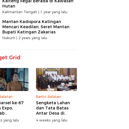
Kalteng Ilegal Berada di Kawasan
Hutan
Kalimantan Tengah |
1 year yang lalu
Mantan Kadispora Katingan
Mencari Keadilan, Seret Mantan
Bupati Katingan Zakarias
Hukum |
2 years yang lalu
et Grid
 Selatan
Barito Selatan
arsel ke-67
Sengketa Lahan
 Expo,
dan Tata Batas
ab
Antar Desa di
itaskan UMKM
Barsel Jadi
s yang lalu
4 weeks yang lalu
antuan Sosial
Perhatian Serius