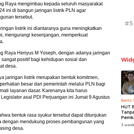
g Raya mengimbau kepada seluruh masyarakat
 ini di bangun jaringan listrik PLN agar
gunan tersebut.
#5
ngan listrik ini diantaranya guna meningkatkan
mi, mengurangi kesenjangan, memperkuat
a.
g Raya Heriyus M Yoseph, dengan adanya jaringan
Widg
sangat positif bagi kehidupan sosial dan
at desa.
a jaringan listrik merupakan bentuk komitmen,
perhatian besar dari pemerintah melalui PLN bagi
mati layanan dasar. Karenanya kita harus
egislator asal PDI Perjuangan ini Jumat 9 Agustus
Barito
HUT B
Tanpa
bahwa bentuk rasa syukur tersebut dapat ditunjukan
Pemk
esa dengan mendukung proses pembangunan yang
Prior
3 week
masing desa.
dan B