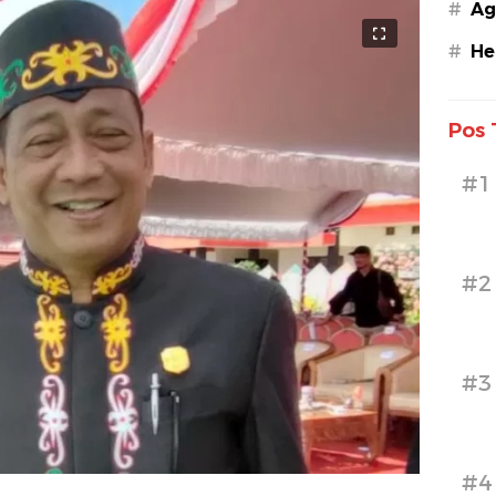
#
Ag
#
He
Pos 
#1
#2
#3
#4