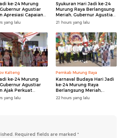
Jadi ke-24 Murung
Syukuran Hari Jadi ke-24
 Gubernur Agustiar
Murung Raya Berlangsung
n Apresiasi Capaian
Meriah, Gubernur Agustiar
angunan
Sabran Hibur Masyarakat
s yang lalu
21 hours yang lalu
v Kalteng
Pemkab Murung Raya
Jadi ke-24 Murung
Karnaval Budaya Hari Jadi
 Gubernur Agustiar
ke-24 Murung Raya
n Ajak Perkuat
Berlangsung Meriah,
gi Pembangunan
Bupati Heriyus Apresiasi
s yang lalu
22 hours yang lalu
Masyarakat
lished.
Required fields are marked
*