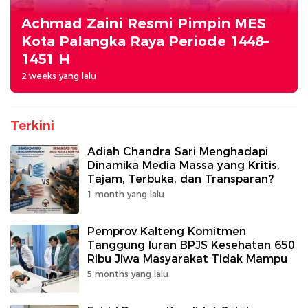
Achmad Zaini Resmi Pimpin MES
Kota Palangka Raya Periode 1448–
1451 H
2 weeks yang lalu
Terkini
Adiah Chandra Sari Menghadapi
Dinamika Media Massa yang Kritis,
Tajam, Terbuka, dan Transparan?
1 month yang lalu
Pemprov Kalteng Komitmen
Tanggung Iuran BPJS Kesehatan 650
Ribu Jiwa Masyarakat Tidak Mampu
5 months yang lalu