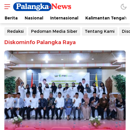
Berita
Nasional
Internasional
Kalimantan Tengah
Redaksi
Pedoman Media Siber
Tentang Kami
Dis
Diskominfo Palangka Raya