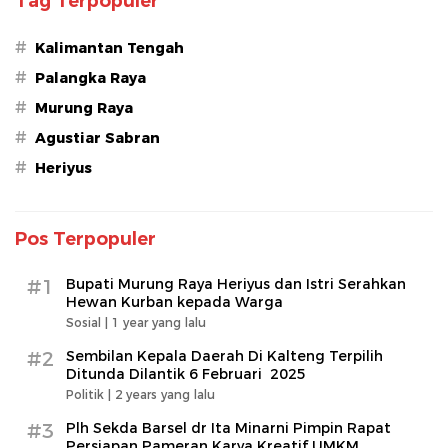
Tag Terpopuler
#
Kalimantan Tengah
#
Palangka Raya
#
Murung Raya
#
Agustiar Sabran
#
Heriyus
Pos Terpopuler
#1
Bupati Murung Raya Heriyus dan Istri Serahkan
Hewan Kurban kepada Warga
Sosial |
1 year yang lalu
#2
Sembilan Kepala Daerah Di Kalteng Terpilih
Ditunda Dilantik 6 Februari 2025
Politik |
2 years yang lalu
#3
Plh Sekda Barsel dr Ita Minarni Pimpin Rapat
Persiapan Pameran Karya Kreatif UMKM