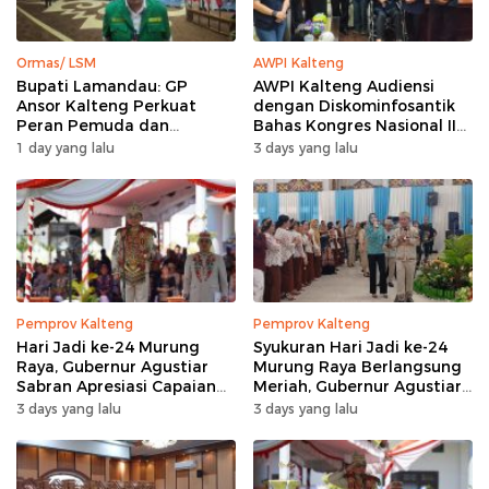
Ormas/ LSM
AWPI Kalteng
Bupati Lamandau: GP
AWPI Kalteng Audiensi
Ansor Kalteng Perkuat
dengan Diskominfosantik
Peran Pemuda dan
Bahas Kongres Nasional II
Penanganan Karhutla
AWPI
1 day yang lalu
3 days yang lalu
Pemprov Kalteng
Pemprov Kalteng
Hari Jadi ke-24 Murung
Syukuran Hari Jadi ke-24
Raya, Gubernur Agustiar
Murung Raya Berlangsung
Sabran Apresiasi Capaian
Meriah, Gubernur Agustiar
Pembangunan
Sabran Hibur Masyarakat
3 days yang lalu
3 days yang lalu