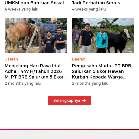
UMKM dan Bantuan Sosial
Jadi Perhatian Serius
4 weeks yang lalu
4 weeks yang lalu
Daerah
Daerah
Menjelang Hari Raya Idul
Pengusaha Muda : PT BRB
Adha 1447 H/Tahun 2026
Salurkan 5 Ekor Hewan
M, PT BRB Salurkan 5 Ekor
Kurban Kepada Warga
Hewan Kurban Kepada
Khususnya Wilayah
2 months yang lalu
2 months yang lalu
Warga
Operasional
Selengkapnya