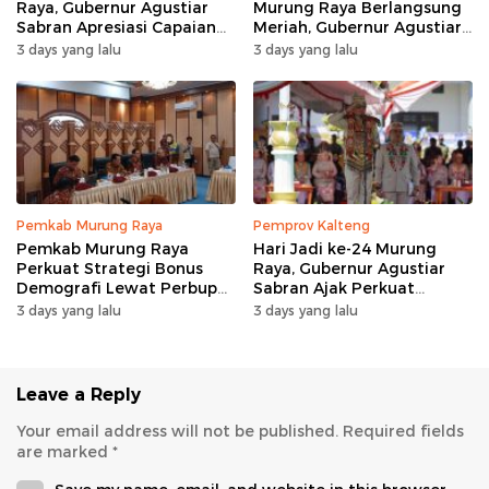
Raya, Gubernur Agustiar
Murung Raya Berlangsung
Sabran Apresiasi Capaian
Meriah, Gubernur Agustiar
Pembangunan
Sabran Hibur Masyarakat
3 days yang lalu
3 days yang lalu
Pemkab Murung Raya
Pemprov Kalteng
Pemkab Murung Raya
Hari Jadi ke-24 Murung
Perkuat Strategi Bonus
Raya, Gubernur Agustiar
Demografi Lewat Perbup
Sabran Ajak Perkuat
Nomor 14 Tahun 2026
Sinergi Pembangunan
3 days yang lalu
3 days yang lalu
Leave a Reply
Your email address will not be published.
Required fields
are marked
*