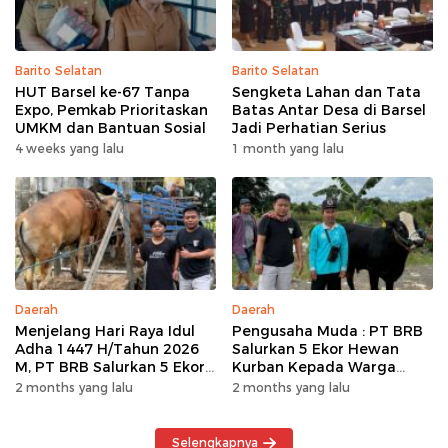
Barito Selatan
Barito Selatan
HUT Barsel ke-67 Tanpa
Sengketa Lahan dan Tata
Expo, Pemkab Prioritaskan
Batas Antar Desa di Barsel
UMKM dan Bantuan Sosial
Jadi Perhatian Serius
4 weeks yang lalu
1 month yang lalu
Daerah
Daerah
Menjelang Hari Raya Idul
Pengusaha Muda : PT BRB
Adha 1447 H/Tahun 2026
Salurkan 5 Ekor Hewan
M, PT BRB Salurkan 5 Ekor
Kurban Kepada Warga
Hewan Kurban Kepada
Khususnya Wilayah
2 months yang lalu
2 months yang lalu
Warga
Operasional
Selengkapnya