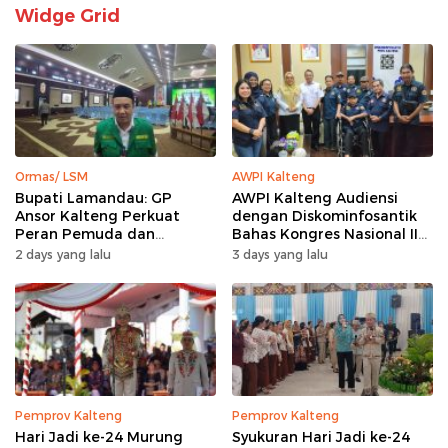
Widge Grid
Ormas/ LSM
AWPI Kalteng
Bupati Lamandau: GP
AWPI Kalteng Audiensi
Ansor Kalteng Perkuat
dengan Diskominfosantik
Peran Pemuda dan
Bahas Kongres Nasional II
Penanganan Karhutla
AWPI
2 days yang lalu
3 days yang lalu
Pemprov Kalteng
Pemprov Kalteng
Hari Jadi ke-24 Murung
Syukuran Hari Jadi ke-24