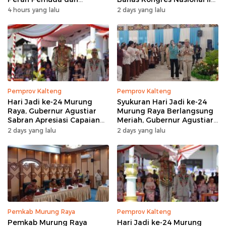
Penanganan Karhutla
AWPI
4 hours yang lalu
2 days yang lalu
Pemprov Kalteng
Pemprov Kalteng
Hari Jadi ke-24 Murung
Syukuran Hari Jadi ke-24
Raya, Gubernur Agustiar
Murung Raya Berlangsung
Sabran Apresiasi Capaian
Meriah, Gubernur Agustiar
Pembangunan
Sabran Hibur Masyarakat
2 days yang lalu
2 days yang lalu
Pemkab Murung Raya
Pemprov Kalteng
Pemkab Murung Raya
Hari Jadi ke-24 Murung