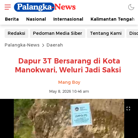
Berita
Nasional
Internasional
Kalimantan Tengah
Redaksi
Pedoman Media Siber
Tentang Kami
Dis
Palangka-News
Daerah
Dapur 3T Bersarang di Kota
Manokwari, Weluri Jadi Saksi
Mang Boy
May 8, 2026 10:46 am