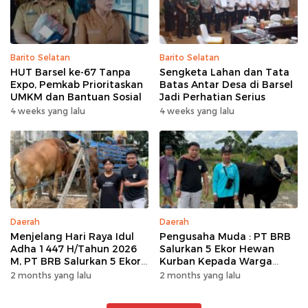
Barito Selatan
Barito Selatan
HUT Barsel ke-67 Tanpa
Sengketa Lahan dan Tata
Expo, Pemkab Prioritaskan
Batas Antar Desa di Barsel
UMKM dan Bantuan Sosial
Jadi Perhatian Serius
4 weeks yang lalu
4 weeks yang lalu
Daerah
Daerah
Menjelang Hari Raya Idul
Pengusaha Muda : PT BRB
Adha 1447 H/Tahun 2026
Salurkan 5 Ekor Hewan
M, PT BRB Salurkan 5 Ekor
Kurban Kepada Warga
Hewan Kurban Kepada
Khususnya Wilayah
2 months yang lalu
2 months yang lalu
Warga
Operasional