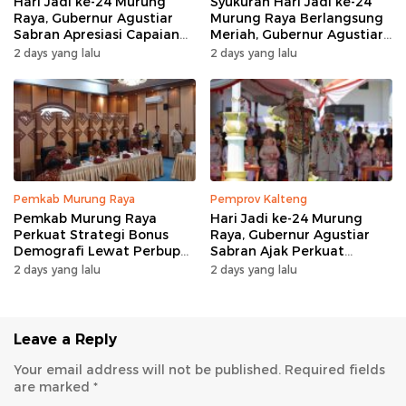
Hari Jadi ke-24 Murung
Syukuran Hari Jadi ke-24
Raya, Gubernur Agustiar
Murung Raya Berlangsung
Sabran Apresiasi Capaian
Meriah, Gubernur Agustiar
Pembangunan
Sabran Hibur Masyarakat
2 days yang lalu
2 days yang lalu
Pemkab Murung Raya
Pemprov Kalteng
Pemkab Murung Raya
Hari Jadi ke-24 Murung
Perkuat Strategi Bonus
Raya, Gubernur Agustiar
Demografi Lewat Perbup
Sabran Ajak Perkuat
Nomor 14 Tahun 2026
Sinergi Pembangunan
2 days yang lalu
2 days yang lalu
Leave a Reply
Your email address will not be published.
Required fields
are marked
*