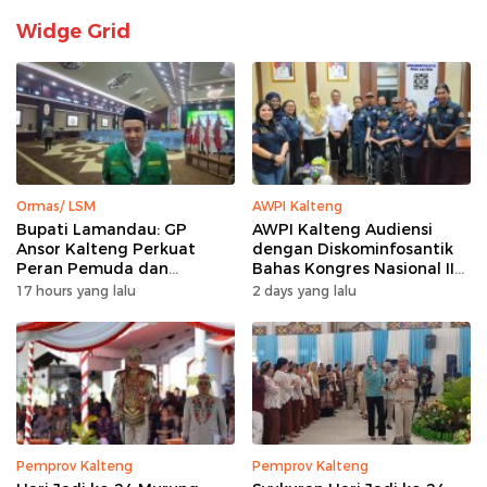
Widge Grid
Ormas/ LSM
AWPI Kalteng
Bupati Lamandau: GP
AWPI Kalteng Audiensi
Ansor Kalteng Perkuat
dengan Diskominfosantik
Peran Pemuda dan
Bahas Kongres Nasional II
Penanganan Karhutla
AWPI
17 hours yang lalu
2 days yang lalu
Pemprov Kalteng
Pemprov Kalteng