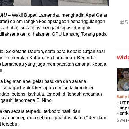
DAU
– Wakil Bupati Lamandau menghadiri Apel Gelar
#5
pras) dalam rangka kesiapsiagaan penanggulangan
karhutla), sekaligus mengantisipasi dampak
t dilaksanakan di halaman GPU Lantang Torang pada
mda, Sekretaris Daerah, serta para Kepala Organisasi
Widg
an Pemerintah Kabupaten Lamandau. Bertindak
es Lamandau yang juga membacakan amanat Kepala
h.
 kegiatan apel gelar pasukan dan sarana
is sebagai bentuk kesiapan dini serta komitmen
api potensi karhutla, terlebih di tengah ancaman
Barito
garuhi fenomena El Nino.
HUT B
Tanpa
kan secara terpadu, terkoordinasi, dan
Pemk
aya pencegahan sebagai prioritas utama,” demikian
Prior
3 week
dan B
 tersebut.