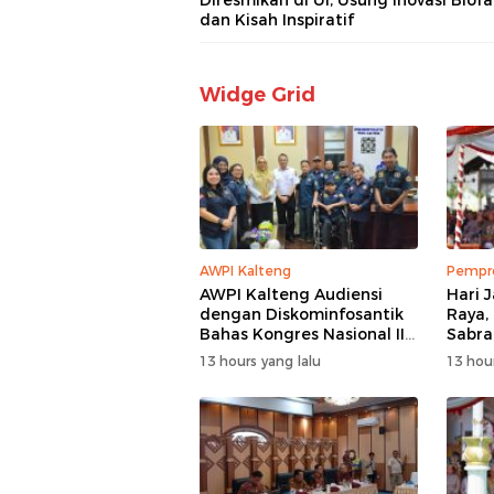
Diresmikan di UI, Usung Inovasi Biofa
dan Kisah Inspiratif
Widge Grid
AWPI Kalteng
Pempro
AWPI Kalteng Audiensi
Hari 
dengan Diskominfosantik
Raya,
Bahas Kongres Nasional II
Sabra
AWPI
Pemb
13 hours yang lalu
13 hour