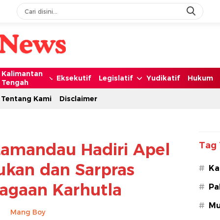
Kalimantan
Eksekutif
Legislatif
Yudikatif
Hukum
Tengah
Tentang Kami
Disclaimer
Lamandau Hadiri Apel
Tag 
ukan dan Sarpras
#
Ka
iagaan Karhutla
#
Pa
#
Mu
Mang Boy