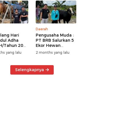
Daerah
lang Hari
Pengusaha Muda :
Idul Adha
PT BRB Salurkan 5
H/Tahun 2026
Ekor Hewan
 BRB Salurkan
Kurban Kepada
hs yang lalu
2 months yang lalu
r Hewan
Warga Khususnya
an Kepada
Wilayah
a
Operasional
Selengkapnya