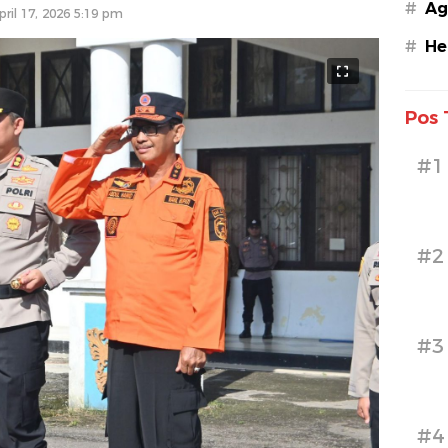
#
Ag
pril 17, 2026 5:19 pm
#
He
Pos 
#1
#2
#3
#4