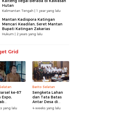
Kalteng Ilegal Berada di Kawasan
Hutan
Kalimantan Tengah |
1 year yang lalu
Mantan Kadispora Katingan
Mencari Keadilan, Seret Mantan
Bupati Katingan Zakarias
Hukum |
2 years yang lalu
et Grid
 Selatan
Barito Selatan
arsel ke-67
Sengketa Lahan
 Expo,
dan Tata Batas
ab
Antar Desa di
itaskan UMKM
Barsel Jadi
s yang lalu
4 weeks yang lalu
antuan Sosial
Perhatian Serius