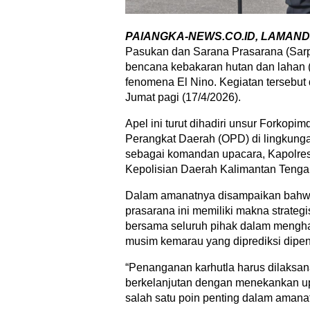
PAlANGKA-NEWS.CO.ID, LAMAN
Pasukan dan Sarana Prasarana (Sar
bencana kebakaran hutan dan lahan (
fenomena El Nino. Kegiatan tersebu
Jumat pagi (17/4/2026).
Apel ini turut dihadiri unsur Forkopi
Perangkat Daerah (OPD) di lingkung
sebagai komandan upacara, Kapolr
Kepolisian Daerah Kalimantan Tenga
Dalam amanatnya disampaikan bahwa
prasarana ini memiliki makna strateg
bersama seluruh pihak dalam menghad
musim kemarau yang diprediksi dipen
“Penanganan karhutla harus dilaksana
berkelanjutan dengan menekankan up
salah satu poin penting dalam amanat