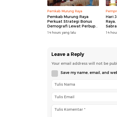
Pemkab Murung Raya
Pempro
Pemkab Murung Raya
Hari 
Perkuat Strategi Bonus
Raya,
Demografi Lewat Perbup
Sabra
Nomor 14 Tahun 2026
Siner
14 hours yang lalu
14 hour
Leave a Reply
Your email address will not be pub
Save my name, email, and webs