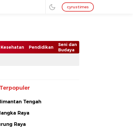
cyrustimes
Seni dan
Kesehatan
Pendidikan
Budaya
Terpopuler
limantan Tengah
langka Raya
rung Raya