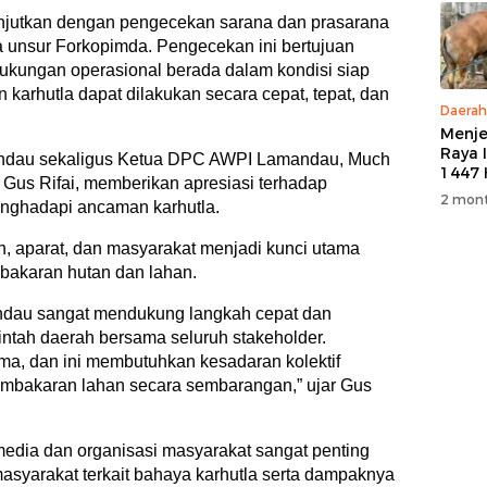
anjutkan dengan pengecekan sarana dan prasarana
 unsur Forkopimda. Pengecekan ini bertujuan
dukungan operasional berada dalam kondisi siap
karhutla dapat dilakukan secara cepat, tepat, dan
Daerah
Menje
Raya 
andau sekaligus Ketua DPC AWPI Lamandau, Much
1447 
a Gus Rifai, memberikan apresiasi terhadap
M, PT
2 mont
enghadapi ancaman karhutla.
5 Eko
Kurb
h, aparat, dan masyarakat menjadi kunci utama
Warg
bakaran hutan dan lahan.
dau sangat mendukung langkah cepat dan
ntah daerah bersama seluruh stakeholder.
ma, dan ini membutuhkan kesadaran kolektif
embakaran lahan secara sembarangan,” ujar Gus
dia dan organisasi masyarakat sangat penting
syarakat terkait bahaya karhutla serta dampaknya