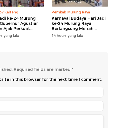
v Kalteng
Pemkab Murung Raya
Jadi ke-24 Murung
Karnaval Budaya Hari Jadi
 Gubernur Agustiar
ke-24 Murung Raya
n Ajak Perkuat
Berlangsung Meriah,
gi Pembangunan
Bupati Heriyus Apresiasi
s yang lalu
14 hours yang lalu
Masyarakat
lished.
Required fields are marked
*
ite in this browser for the next time I comment.