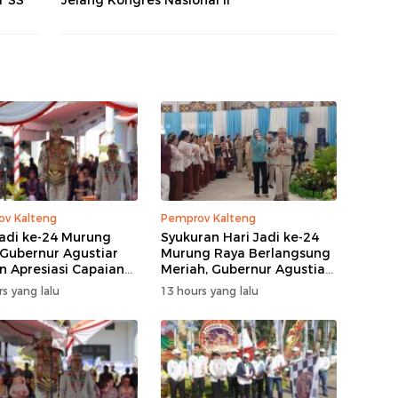
r SS
Jelang Kongres Nasional II
v Kalteng
Pemprov Kalteng
Jadi ke-24 Murung
Syukuran Hari Jadi ke-24
 Gubernur Agustiar
Murung Raya Berlangsung
n Apresiasi Capaian
Meriah, Gubernur Agustiar
angunan
Sabran Hibur Masyarakat
s yang lalu
13 hours yang lalu