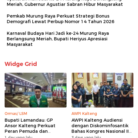
Meriah, Gubernur Agustiar Sabran Hibur Masyarakat
Pemkab Murung Raya Perkuat Strategi Bonus
Demografi Lewat Perbup Nomor 14 Tahun 2026
Karnaval Budaya Hari Jadi ke-24 Murung Raya
Berlangsung Meriah, Bupati Heriyus Apresiasi
Masyarakat
Widge Grid
Ormas/ LSM
AWPI Kalteng
Bupati Lamandau: GP
AWPI Kalteng Audiensi
Ansor Kalteng Perkuat
dengan Diskominfosantik
Peran Pemuda dan
Bahas Kongres Nasional II
Penanganan Karhutla
AWPI
1 day yang lalu
3 days yang lalu