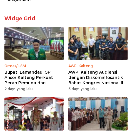
Widge Grid
Ormas/ LSM
AWPI Kalteng
Bupati Lamandau: GP
AWPI Kalteng Audiensi
Ansor Kalteng Perkuat
dengan Diskominfosantik
Peran Pemuda dan
Bahas Kongres Nasional II
Penanganan Karhutla
AWPI
2 days yang lalu
3 days yang lalu