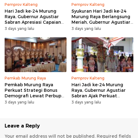
Pemprov Kalteng
Pemprov Kalteng
Hari Jadi ke-24 Murung
Syukuran Hari Jadi ke-24
Raya, Gubernur Agustiar
Murung Raya Berlangsung
Sabran Apresiasi Capaian
Meriah, Gubernur Agustiar
Pembangunan
Sabran Hibur Masyarakat
3 days yang lalu
3 days yang lalu
Pemkab Murung Raya
Pemprov Kalteng
Pemkab Murung Raya
Hari Jadi ke-24 Murung
Perkuat Strategi Bonus
Raya, Gubernur Agustiar
Demografi Lewat Perbup
Sabran Ajak Perkuat
Nomor 14 Tahun 2026
Sinergi Pembangunan
3 days yang lalu
3 days yang lalu
Leave a Reply
Your email address will not be published.
Required fields