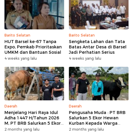
Barito Selatan
Barito Selatan
HUT Barsel ke-67 Tanpa
Sengketa Lahan dan Tata
Expo, Pemkab Prioritaskan
Batas Antar Desa di Barsel
UMKM dan Bantuan Sosial
Jadi Perhatian Serius
4 weeks yang lalu
4 weeks yang lalu
Daerah
Daerah
Menjelang Hari Raya Idul
Pengusaha Muda : PT BRB
Adha 1447 H/Tahun 2026
Salurkan 5 Ekor Hewan
M, PT BRB Salurkan 5 Ekor
Kurban Kepada Warga
Hewan Kurban Kepada
Khususnya Wilayah
2 months yang lalu
2 months yang lalu