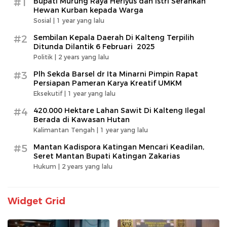
#1
Bupati Murung Raya Heriyus dan Istri Serahkan
Hewan Kurban kepada Warga
Sosial |
1 year yang lalu
#2
Sembilan Kepala Daerah Di Kalteng Terpilih
Ditunda Dilantik 6 Februari 2025
Politik |
2 years yang lalu
#3
Plh Sekda Barsel dr Ita Minarni Pimpin Rapat
Persiapan Pameran Karya Kreatif UMKM
Eksekutif |
1 year yang lalu
#4
420.000 Hektare Lahan Sawit Di Kalteng Ilegal
Berada di Kawasan Hutan
Kalimantan Tengah |
1 year yang lalu
#5
Mantan Kadispora Katingan Mencari Keadilan,
Seret Mantan Bupati Katingan Zakarias
Hukum |
2 years yang lalu
Widget Grid