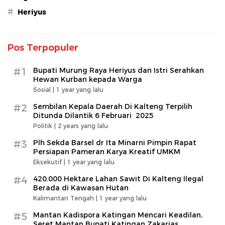
#
Heriyus
Pos Terpopuler
#1
Bupati Murung Raya Heriyus dan Istri Serahkan
Hewan Kurban kepada Warga
Sosial |
1 year yang lalu
#2
Sembilan Kepala Daerah Di Kalteng Terpilih
Ditunda Dilantik 6 Februari 2025
Politik |
2 years yang lalu
#3
Plh Sekda Barsel dr Ita Minarni Pimpin Rapat
Persiapan Pameran Karya Kreatif UMKM
Eksekutif |
1 year yang lalu
#4
420.000 Hektare Lahan Sawit Di Kalteng Ilegal
Berada di Kawasan Hutan
Kalimantan Tengah |
1 year yang lalu
#5
Mantan Kadispora Katingan Mencari Keadilan,
Seret Mantan Bupati Katingan Zakarias