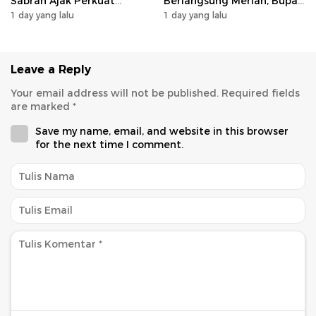
Sabran Ajak Perkuat
Berlangsung Meriah, Bupati
Sinergi Pembangunan
Heriyus Apresiasi
1 day yang lalu
1 day yang lalu
Masyarakat
Leave a Reply
Your email address will not be published.
Required fields
are marked
*
Save my name, email, and website in this browser
for the next time I comment.