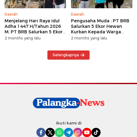
Daerah
Daerah
Menjelang Hari Raya Idul
Pengusaha Muda : PT BRB
Adha 1447 H/Tahun 2026
Salurkan 5 Ekor Hewan
M, PT BRB Salurkan 5 Ekor
Kurban Kepada Warga
Hewan Kurban Kepada
Khususnya Wilayah
2 months yang lalu
2 months yang lalu
Warga
Operasional
Selengkapnya
Ikuti kami di