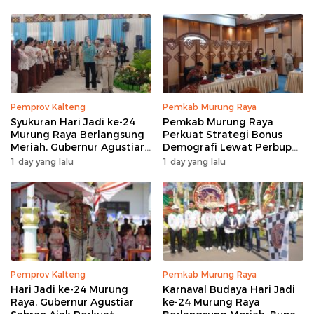
Pemprov Kalteng
Pemkab Murung Raya
Syukuran Hari Jadi ke-24
Pemkab Murung Raya
Murung Raya Berlangsung
Perkuat Strategi Bonus
Meriah, Gubernur Agustiar
Demografi Lewat Perbup
Sabran Hibur Masyarakat
Nomor 14 Tahun 2026
1 day yang lalu
1 day yang lalu
Pemprov Kalteng
Pemkab Murung Raya
Hari Jadi ke-24 Murung
Karnaval Budaya Hari Jadi
Raya, Gubernur Agustiar
ke-24 Murung Raya