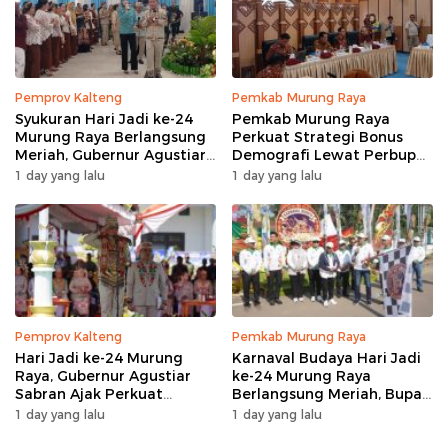
Pemprov Kalteng
Pemkab Murung Raya
Syukuran Hari Jadi ke-24
Pemkab Murung Raya
Murung Raya Berlangsung
Perkuat Strategi Bonus
Meriah, Gubernur Agustiar
Demografi Lewat Perbup
Sabran Hibur Masyarakat
Nomor 14 Tahun 2026
1 day yang lalu
1 day yang lalu
Pemprov Kalteng
Pemkab Murung Raya
Hari Jadi ke-24 Murung
Karnaval Budaya Hari Jadi
Raya, Gubernur Agustiar
ke-24 Murung Raya
Sabran Ajak Perkuat
Berlangsung Meriah, Bupati
Sinergi Pembangunan
Heriyus Apresiasi
1 day yang lalu
1 day yang lalu
Masyarakat