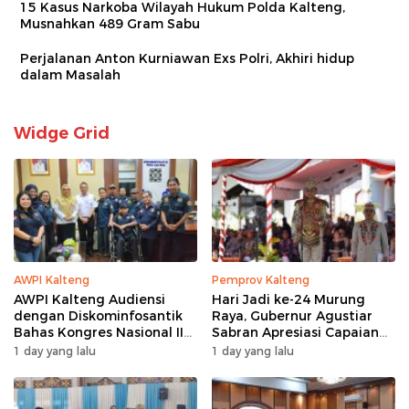
15 Kasus Narkoba Wilayah Hukum Polda Kalteng,
Musnahkan 489 Gram Sabu
Perjalanan Anton Kurniawan Exs Polri, Akhiri hidup
dalam Masalah
Widge Grid
AWPI Kalteng
Pemprov Kalteng
AWPI Kalteng Audiensi
Hari Jadi ke-24 Murung
dengan Diskominfosantik
Raya, Gubernur Agustiar
Bahas Kongres Nasional II
Sabran Apresiasi Capaian
AWPI
Pembangunan
1 day yang lalu
1 day yang lalu