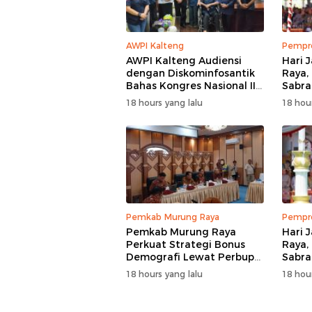
AWPI Kalteng
Pempro
AWPI Kalteng Audiensi
Hari 
dengan Diskominfosantik
Raya,
Bahas Kongres Nasional II
Sabra
AWPI
Pemb
18 hours yang lalu
18 hour
Pemkab Murung Raya
Pempro
Pemkab Murung Raya
Hari 
Perkuat Strategi Bonus
Raya,
Demografi Lewat Perbup
Sabra
Nomor 14 Tahun 2026
Siner
18 hours yang lalu
18 hour