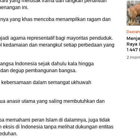
rarti yang merusak irama dan langkah penantian
enangan ini.
sinya yang khas mencoba menampilkan ragam dan
Daerah
njadi agama representatif bagi mayoritas penduduk.
Menje
Raya 
bol kedamaian dan merangkul setiap perbedaan yang
1447 
M, PT
2 mont
5 Eko
angsa Indonesia sejak dahulu kala hingga
Kurb
ah dan degup pembangunan bangsa.
Warg
an kebersamaan dalam semangat ukhuwah
dua anasir utama yang saling membutuhkan dan
npa memahami peran Islam di dalamnya, juga tidak
eksis di Indonesia tanpa melihat dukungan entitas
teduhan.