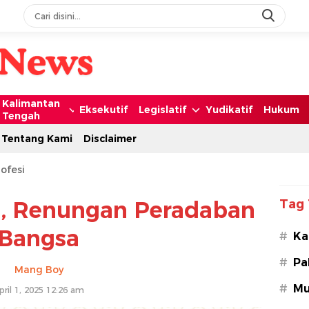
Kalimantan
Eksekutif
Legislatif
Yudikatif
Hukum
Tengah
Tentang Kami
Disclaimer
ofesi
 H, Renungan Peradaban
Tag 
Bangsa
#
Ka
#
Pa
Mang Boy
#
Mu
pril 1, 2025 12:26 am