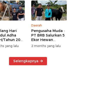
Daerah
lang Hari
Pengusaha Muda :
Idul Adha
PT BRB Salurkan 5
H/Tahun 2026
Ekor Hewan
 BRB Salurkan
Kurban Kepada
hs yang lalu
2 months yang lalu
r Hewan
Warga Khususnya
an Kepada
Wilayah
a
Operasional
Selengkapnya