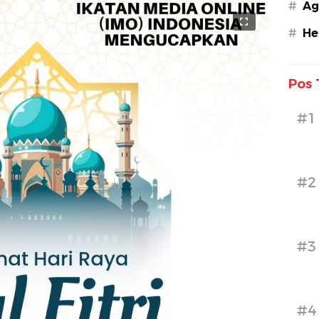
#
Ag
#
He
Pos 
#1
#2
#3
#4