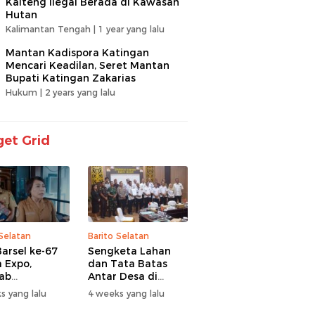
Kalteng Ilegal Berada di Kawasan
Hutan
Kalimantan Tengah |
1 year yang lalu
Mantan Kadispora Katingan
Mencari Keadilan, Seret Mantan
Bupati Katingan Zakarias
Hukum |
2 years yang lalu
et Grid
 Selatan
Barito Selatan
arsel ke-67
Sengketa Lahan
 Expo,
dan Tata Batas
ab
Antar Desa di
itaskan UMKM
Barsel Jadi
s yang lalu
4 weeks yang lalu
antuan Sosial
Perhatian Serius