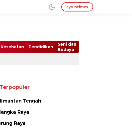
cyrustimes
Seni dan
Kesehatan
Pendidikan
Budaya
Terpopuler
limantan Tengah
langka Raya
rung Raya