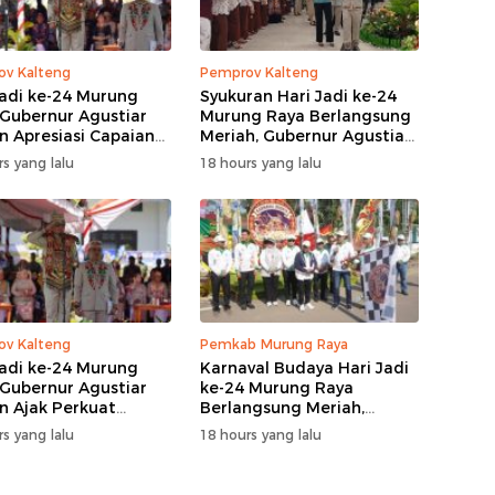
v Kalteng
Pemprov Kalteng
Jadi ke-24 Murung
Syukuran Hari Jadi ke-24
 Gubernur Agustiar
Murung Raya Berlangsung
n Apresiasi Capaian
Meriah, Gubernur Agustiar
angunan
Sabran Hibur Masyarakat
s yang lalu
18 hours yang lalu
v Kalteng
Pemkab Murung Raya
Jadi ke-24 Murung
Karnaval Budaya Hari Jadi
 Gubernur Agustiar
ke-24 Murung Raya
n Ajak Perkuat
Berlangsung Meriah,
gi Pembangunan
Bupati Heriyus Apresiasi
s yang lalu
18 hours yang lalu
Masyarakat