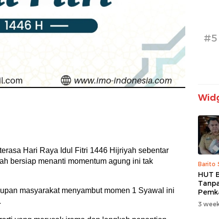
#5
Widg
terasa Hari Raya Idul Fitri 1446 Hijriyah sebentar
telah bersiap menanti momentum agung ini tak
Barito
HUT B
Tanpa
hidupan masyarakat menyambut momen 1 Syawal ini
Pemk
Prior
.
3 week
dan B