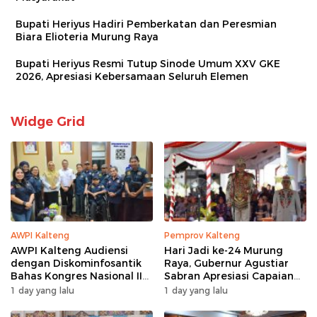
Bupati Heriyus Hadiri Pemberkatan dan Peresmian
Biara Elioteria Murung Raya
Bupati Heriyus Resmi Tutup Sinode Umum XXV GKE
2026, Apresiasi Kebersamaan Seluruh Elemen
Widge Grid
AWPI Kalteng
Pemprov Kalteng
AWPI Kalteng Audiensi
Hari Jadi ke-24 Murung
dengan Diskominfosantik
Raya, Gubernur Agustiar
Bahas Kongres Nasional II
Sabran Apresiasi Capaian
AWPI
Pembangunan
1 day yang lalu
1 day yang lalu