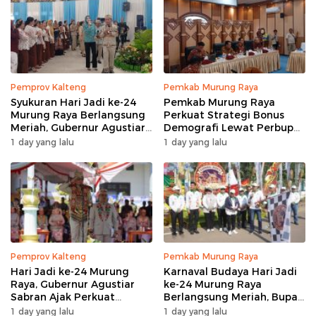
Pemprov Kalteng
Pemkab Murung Raya
Syukuran Hari Jadi ke-24
Pemkab Murung Raya
Murung Raya Berlangsung
Perkuat Strategi Bonus
Meriah, Gubernur Agustiar
Demografi Lewat Perbup
Sabran Hibur Masyarakat
Nomor 14 Tahun 2026
1 day yang lalu
1 day yang lalu
Pemprov Kalteng
Pemkab Murung Raya
Hari Jadi ke-24 Murung
Karnaval Budaya Hari Jadi
Raya, Gubernur Agustiar
ke-24 Murung Raya
Sabran Ajak Perkuat
Berlangsung Meriah, Bupati
Sinergi Pembangunan
Heriyus Apresiasi
1 day yang lalu
1 day yang lalu