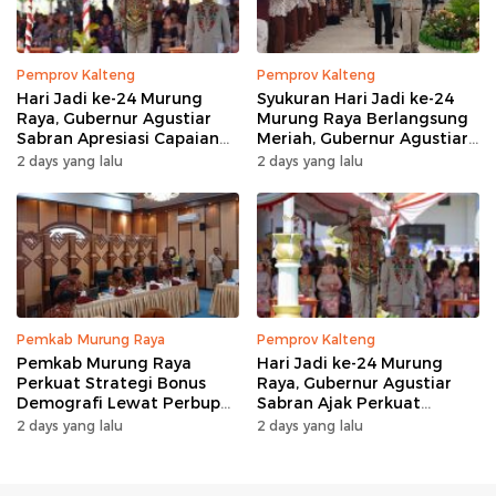
Pemprov Kalteng
Pemprov Kalteng
Hari Jadi ke-24 Murung
Syukuran Hari Jadi ke-24
Raya, Gubernur Agustiar
Murung Raya Berlangsung
Sabran Apresiasi Capaian
Meriah, Gubernur Agustiar
Pembangunan
Sabran Hibur Masyarakat
2 days yang lalu
2 days yang lalu
Pemkab Murung Raya
Pemprov Kalteng
Pemkab Murung Raya
Hari Jadi ke-24 Murung
Perkuat Strategi Bonus
Raya, Gubernur Agustiar
Demografi Lewat Perbup
Sabran Ajak Perkuat
Nomor 14 Tahun 2026
Sinergi Pembangunan
2 days yang lalu
2 days yang lalu