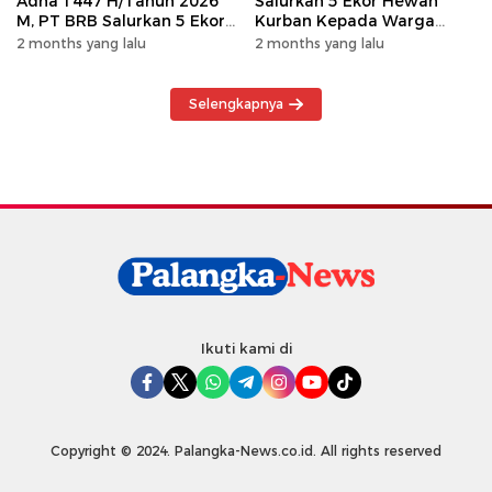
Adha 1447 H/Tahun 2026
Salurkan 5 Ekor Hewan
M, PT BRB Salurkan 5 Ekor
Kurban Kepada Warga
Hewan Kurban Kepada
Khususnya Wilayah
2 months yang lalu
2 months yang lalu
Warga
Operasional
Selengkapnya
Ikuti kami di
Copyright © 2024. Palangka-News.co.id. All rights reserved