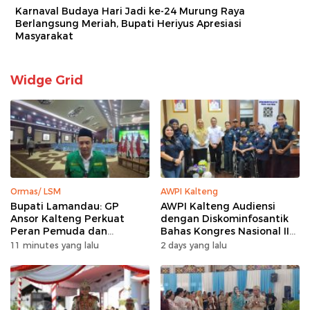
Karnaval Budaya Hari Jadi ke-24 Murung Raya
Berlangsung Meriah, Bupati Heriyus Apresiasi
Masyarakat
Widge Grid
Ormas/ LSM
AWPI Kalteng
Bupati Lamandau: GP
AWPI Kalteng Audiensi
Ansor Kalteng Perkuat
dengan Diskominfosantik
Peran Pemuda dan
Bahas Kongres Nasional II
Penanganan Karhutla
AWPI
11 minutes yang lalu
2 days yang lalu