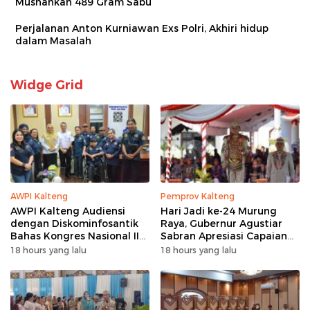
Musnahkan 489 Gram Sabu
Perjalanan Anton Kurniawan Exs Polri, Akhiri hidup
dalam Masalah
Widge Grid
AWPI Kalteng
Pemprov Kalteng
AWPI Kalteng Audiensi
Hari Jadi ke-24 Murung
dengan Diskominfosantik
Raya, Gubernur Agustiar
Bahas Kongres Nasional II
Sabran Apresiasi Capaian
AWPI
Pembangunan
18 hours yang lalu
18 hours yang lalu