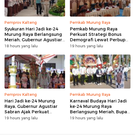
Pemprov Kalteng
Pemkab Murung Raya
Syukuran Hari Jadi ke-24
Pemkab Murung Raya
Murung Raya Berlangsung
Perkuat Strategi Bonus
Meriah, Gubernur Agustiar
Demografi Lewat Perbup
Sabran Hibur Masyarakat
Nomor 14 Tahun 2026
18 hours yang lalu
19 hours yang lalu
Pemprov Kalteng
Pemkab Murung Raya
Hari Jadi ke-24 Murung
Karnaval Budaya Hari Jadi
Raya, Gubernur Agustiar
ke-24 Murung Raya
Sabran Ajak Perkuat
Berlangsung Meriah, Bupati
Sinergi Pembangunan
Heriyus Apresiasi
19 hours yang lalu
19 hours yang lalu
Masyarakat