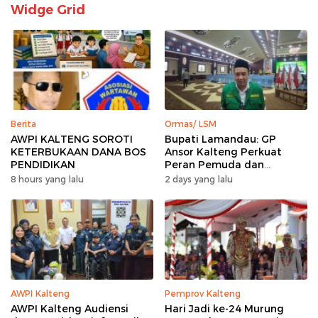
Widge Grid
Berita
Ormas/ LSM
AWPI KALTENG SOROTI
Bupati Lamandau: GP
KETERBUKAAN DANA BOS
Ansor Kalteng Perkuat
PENDIDIKAN
Peran Pemuda dan
Penanganan Karhutla
8 hours yang lalu
2 days yang lalu
AWPI Kalteng
Pemprov Kalteng
AWPI Kalteng Audiensi
Hari Jadi ke-24 Murung