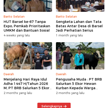
Barito Selatan
Barito Selatan
HUT Barsel ke-67 Tanpa
Sengketa Lahan dan Tata
Expo, Pemkab Prioritaskan
Batas Antar Desa di Barsel
UMKM dan Bantuan Sosial
Jadi Perhatian Serius
4 weeks yang lalu
1 month yang lalu
Daerah
Daerah
Menjelang Hari Raya Idul
Pengusaha Muda : PT BRB
Adha 1447 H/Tahun 2026
Salurkan 5 Ekor Hewan
M, PT BRB Salurkan 5 Ekor
Kurban Kepada Warga
Hewan Kurban Kepada
Khususnya Wilayah
2 months yang lalu
2 months yang lalu
Warga
Operasional
Selengkapnya