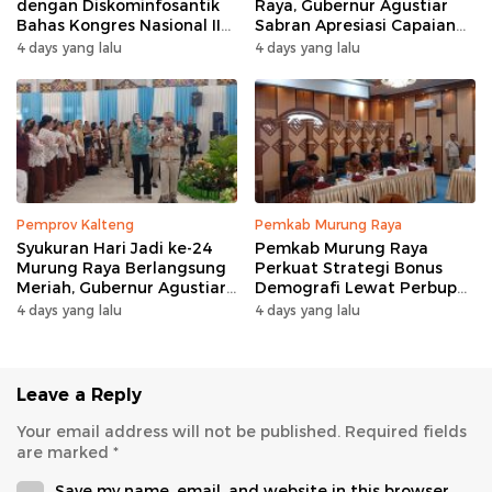
dengan Diskominfosantik
Raya, Gubernur Agustiar
Bahas Kongres Nasional II
Sabran Apresiasi Capaian
AWPI
Pembangunan
4 days yang lalu
4 days yang lalu
Pemprov Kalteng
Pemkab Murung Raya
Syukuran Hari Jadi ke-24
Pemkab Murung Raya
Murung Raya Berlangsung
Perkuat Strategi Bonus
Meriah, Gubernur Agustiar
Demografi Lewat Perbup
Sabran Hibur Masyarakat
Nomor 14 Tahun 2026
4 days yang lalu
4 days yang lalu
Leave a Reply
Your email address will not be published.
Required fields
are marked
*
Save my name, email, and website in this browser