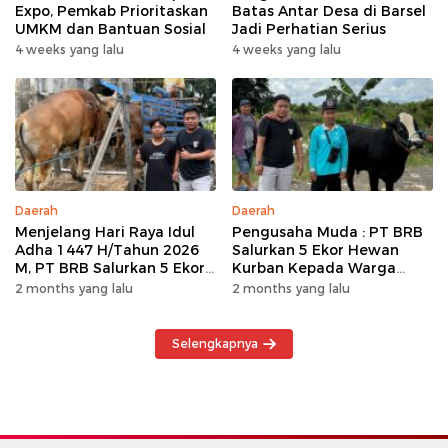
Expo, Pemkab Prioritaskan
Batas Antar Desa di Barsel
UMKM dan Bantuan Sosial
Jadi Perhatian Serius
4 weeks yang lalu
4 weeks yang lalu
Daerah
Daerah
Menjelang Hari Raya Idul
Pengusaha Muda : PT BRB
Adha 1447 H/Tahun 2026
Salurkan 5 Ekor Hewan
M, PT BRB Salurkan 5 Ekor
Kurban Kepada Warga
Hewan Kurban Kepada
Khususnya Wilayah
2 months yang lalu
2 months yang lalu
Warga
Operasional
Selengkapnya