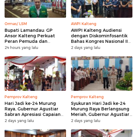
Ormas/ LSM
AWPI Kalteng
Bupati Lamandau: GP
AWPI Kalteng Audiensi
Ansor Kalteng Perkuat
dengan Diskominfosantik
Peran Pemuda dan
Bahas Kongres Nasional II
Penanganan Karhutla
AWPI
24 hours yang lalu
2 days yang lalu
Pemprov Kalteng
Pemprov Kalteng
Hari Jadi ke-24 Murung
Syukuran Hari Jadi ke-24
Raya, Gubernur Agustiar
Murung Raya Berlangsung
Sabran Apresiasi Capaian
Meriah, Gubernur Agustiar
Pembangunan
Sabran Hibur Masyarakat
2 days yang lalu
2 days yang lalu