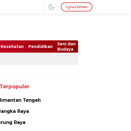
cyrustimes
Seni dan
Kesehatan
Pendidikan
Budaya
Terpopuler
limantan Tengah
langka Raya
rung Raya