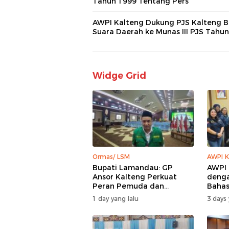
Tahun 1999 Tentang Pers
AWPI Kalteng Dukung PJS Kalteng 
Suara Daerah ke Munas III PJS Tahu
Widge Grid
Ormas/ LSM
AWPI K
Bupati Lamandau: GP
AWPI 
Ansor Kalteng Perkuat
denga
Peran Pemuda dan
Bahas
Penanganan Karhutla
AWPI
1 day yang lalu
3 days 