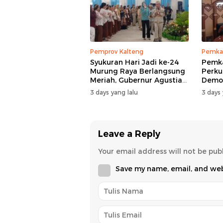
Pemprov Kalteng
Pemka
Syukuran Hari Jadi ke-24
Pemk
Murung Raya Berlangsung
Perku
Meriah, Gubernur Agustiar
Demog
Sabran Hibur Masyarakat
Nomor
3 days yang lalu
3 days 
Leave a Reply
Your email address will not be pub
Save my name, email, and webs