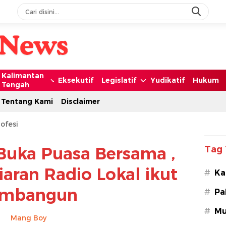
Kalimantan
Eksekutif
Legislatif
Yudikatif
Hukum
Tengah
Tentang Kami
Disclaimer
ofesi
Buka Puasa Bersama ,
Tag 
aran Radio Lokal ikut
#
Ka
mbangun
#
Pa
#
Mu
Mang Boy