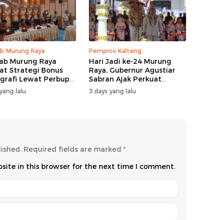
b Murung Raya
Pemprov Kalteng
ab Murung Raya
Hari Jadi ke-24 Murung
at Strategi Bonus
Raya, Gubernur Agustiar
rafi Lewat Perbup
Sabran Ajak Perkuat
 14 Tahun 2026
Sinergi Pembangunan
yang lalu
3 days yang lalu
lished.
Required fields are marked
*
ite in this browser for the next time I comment.