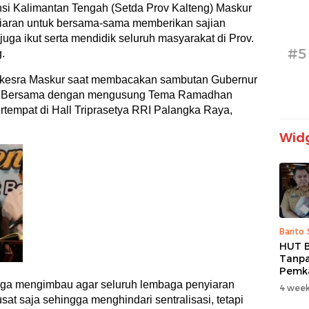
nsi Kalimantan Tengah (Setda Prov Kalteng) Maskur
iaran untuk bersama-sama memberikan sajian
juga ikut serta mendidik seluruh masyarakat di Prov.
#5
.
emkesra Maskur saat membacakan sambutan Gubernur
sa Bersama dengan mengusung Tema Ramadhan
rtempat di Hall Triprasetya RRI Palangka Raya,
Widg
Barito
HUT B
Tanpa
Pemk
Prior
uga mengimbau agar seluruh lembaga penyiaran
4 week
dan B
sat saja sehingga menghindari sentralisasi, tetapi