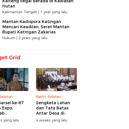
Kalteng Ilegal Berada di Kawasan
Hutan
Kalimantan Tengah |
1 year yang lalu
Mantan Kadispora Katingan
Mencari Keadilan, Seret Mantan
Bupati Katingan Zakarias
Hukum |
2 years yang lalu
et Grid
 Selatan
Barito Selatan
arsel ke-67
Sengketa Lahan
 Expo,
dan Tata Batas
ab
Antar Desa di
itaskan UMKM
Barsel Jadi
s yang lalu
4 weeks yang lalu
antuan Sosial
Perhatian Serius