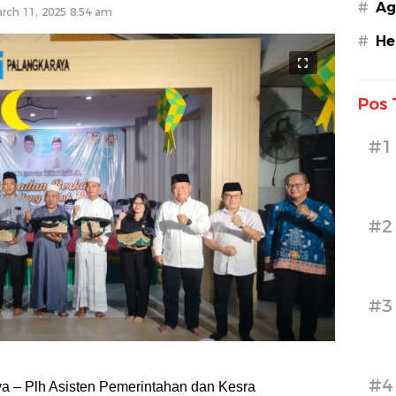
#
Ag
rch 11, 2025 8:54 am
#
He
Pos 
#1
#2
#3
#4
a – Plh Asisten Pemerintahan dan Kesra