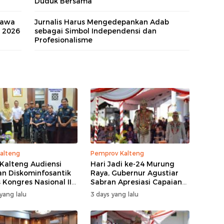
Duduk Bersama
Bawa
Jurnalis Harus Mengedepankan Adab
n 2026
sebagai Simbol Independensi dan
Profesionalisme
alteng
Pemprov Kalteng
Kalteng Audiensi
Hari Jadi ke-24 Murung
n Diskominfosantik
Raya, Gubernur Agustiar
 Kongres Nasional II
Sabran Apresiasi Capaian
Pembangunan
yang lalu
3 days yang lalu