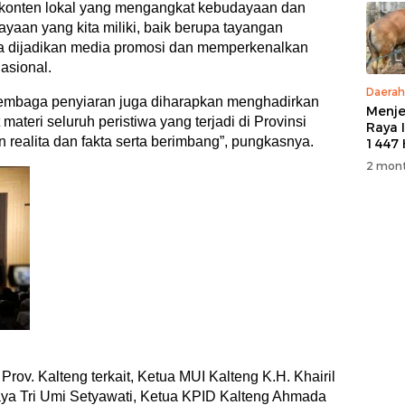
n konten lokal yang mengangkat kebudayaan dan
yaan yang kita miliki, baik berupa tayangan
a dijadikan media promosi dan memperkenalkan
asional.
Daerah
 lembaga penyiaran juga diharapkan menghadirkan
Menje
ateri seluruh peristiwa yang terjadi di Provinsi
Raya 
realita dan fakta serta berimbang”, pungkasnya.
1447 
M, PT
2 mont
5 Eko
Kurb
Warg
rov. Kalteng terkait, Ketua MUI Kalteng K.H. Khairil
a Tri Umi Setyawati, Ketua KPID Kalteng Ahmada