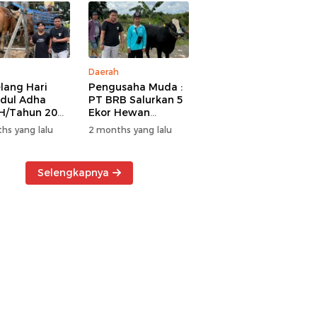
Daerah
lang Hari
Pengusaha Muda :
Idul Adha
PT BRB Salurkan 5
H/Tahun 2026
Ekor Hewan
 BRB Salurkan
Kurban Kepada
hs yang lalu
2 months yang lalu
r Hewan
Warga Khususnya
an Kepada
Wilayah
a
Operasional
Selengkapnya