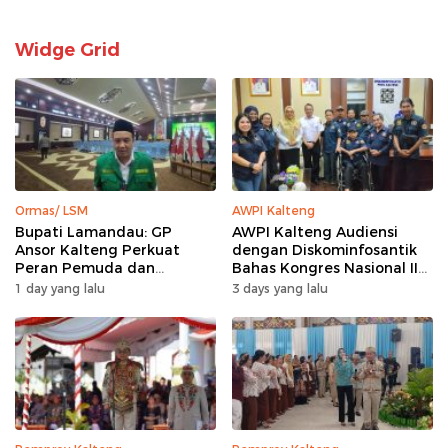
Widge Grid
Ormas/ LSM
AWPI Kalteng
Bupati Lamandau: GP
AWPI Kalteng Audiensi
Ansor Kalteng Perkuat
dengan Diskominfosantik
Peran Pemuda dan
Bahas Kongres Nasional II
Penanganan Karhutla
AWPI
1 day yang lalu
3 days yang lalu