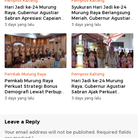
Pemprov Kalteng
Pemprov Kalteng
Hari Jadi ke-24 Murung
Syukuran Hari Jadi ke-24
Raya, Gubernur Agustiar
Murung Raya Berlangsung
Sabran Apresiasi Capaian
Meriah, Gubernur Agustiar
Pembangunan
Sabran Hibur Masyarakat
3 days yang lalu
3 days yang lalu
Pemkab Murung Raya
Pemprov Kalteng
Pemkab Murung Raya
Hari Jadi ke-24 Murung
Perkuat Strategi Bonus
Raya, Gubernur Agustiar
Demografi Lewat Perbup
Sabran Ajak Perkuat
Nomor 14 Tahun 2026
Sinergi Pembangunan
3 days yang lalu
3 days yang lalu
Leave a Reply
Your email address will not be published.
Required fields
are marked
*