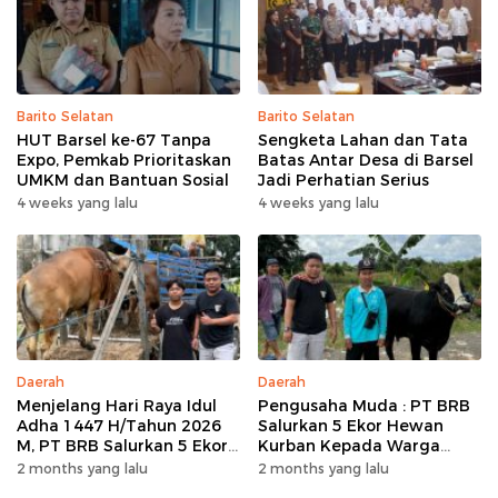
Barito Selatan
Barito Selatan
HUT Barsel ke-67 Tanpa
Sengketa Lahan dan Tata
Expo, Pemkab Prioritaskan
Batas Antar Desa di Barsel
UMKM dan Bantuan Sosial
Jadi Perhatian Serius
4 weeks yang lalu
4 weeks yang lalu
Daerah
Daerah
Menjelang Hari Raya Idul
Pengusaha Muda : PT BRB
Adha 1447 H/Tahun 2026
Salurkan 5 Ekor Hewan
M, PT BRB Salurkan 5 Ekor
Kurban Kepada Warga
Hewan Kurban Kepada
Khususnya Wilayah
2 months yang lalu
2 months yang lalu
Warga
Operasional