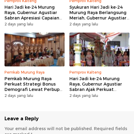
Pemprov Kalteng
Pemprov Kalteng
Hari Jadi ke-24 Murung
Syukuran Hari Jadi ke-24
Raya, Gubernur Agustiar
Murung Raya Berlangsung
Sabran Apresiasi Capaian
Meriah, Gubernur Agustiar
Pembangunan
Sabran Hibur Masyarakat
2 days yang lalu
2 days yang lalu
Pemkab Murung Raya
Pemprov Kalteng
Pemkab Murung Raya
Hari Jadi ke-24 Murung
Perkuat Strategi Bonus
Raya, Gubernur Agustiar
Demografi Lewat Perbup
Sabran Ajak Perkuat
Nomor 14 Tahun 2026
Sinergi Pembangunan
2 days yang lalu
2 days yang lalu
Leave a Reply
Your email address will not be published.
Required fields