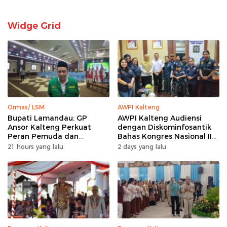
Widge Grid
Ormas/ LSM
AWPI Kalteng
Bupati Lamandau: GP
AWPI Kalteng Audiensi
Ansor Kalteng Perkuat
dengan Diskominfosantik
Peran Pemuda dan
Bahas Kongres Nasional II
Penanganan Karhutla
AWPI
21 hours yang lalu
2 days yang lalu