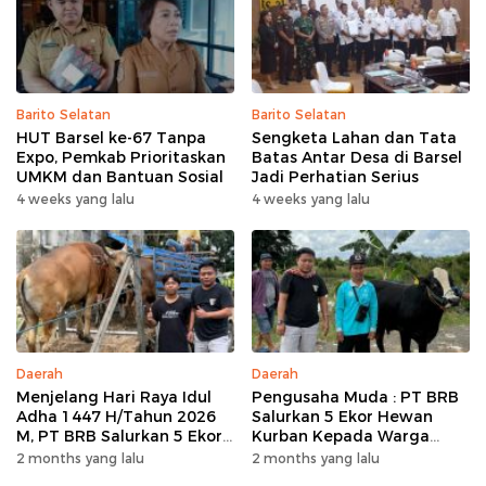
Barito Selatan
Barito Selatan
HUT Barsel ke-67 Tanpa
Sengketa Lahan dan Tata
Expo, Pemkab Prioritaskan
Batas Antar Desa di Barsel
UMKM dan Bantuan Sosial
Jadi Perhatian Serius
4 weeks yang lalu
4 weeks yang lalu
Daerah
Daerah
Menjelang Hari Raya Idul
Pengusaha Muda : PT BRB
Adha 1447 H/Tahun 2026
Salurkan 5 Ekor Hewan
M, PT BRB Salurkan 5 Ekor
Kurban Kepada Warga
Hewan Kurban Kepada
Khususnya Wilayah
2 months yang lalu
2 months yang lalu
Warga
Operasional