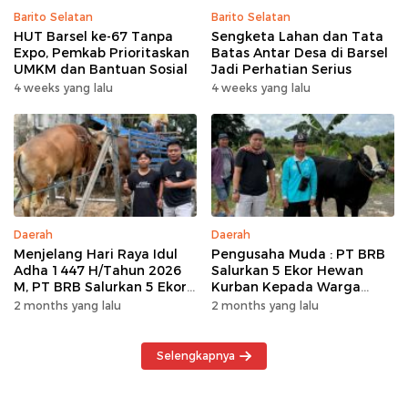
Barito Selatan
Barito Selatan
HUT Barsel ke-67 Tanpa
Sengketa Lahan dan Tata
Expo, Pemkab Prioritaskan
Batas Antar Desa di Barsel
UMKM dan Bantuan Sosial
Jadi Perhatian Serius
4 weeks yang lalu
4 weeks yang lalu
Daerah
Daerah
Menjelang Hari Raya Idul
Pengusaha Muda : PT BRB
Adha 1447 H/Tahun 2026
Salurkan 5 Ekor Hewan
M, PT BRB Salurkan 5 Ekor
Kurban Kepada Warga
Hewan Kurban Kepada
Khususnya Wilayah
2 months yang lalu
2 months yang lalu
Warga
Operasional
Selengkapnya