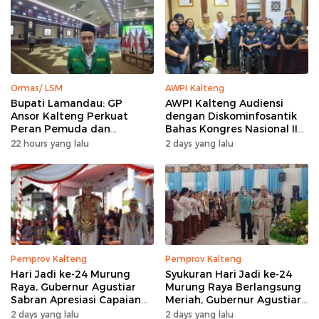
Ormas/ LSM
AWPI Kalteng
Bupati Lamandau: GP
AWPI Kalteng Audiensi
Ansor Kalteng Perkuat
dengan Diskominfosantik
Peran Pemuda dan
Bahas Kongres Nasional II
Penanganan Karhutla
AWPI
22 hours yang lalu
2 days yang lalu
Pemprov Kalteng
Pemprov Kalteng
Hari Jadi ke-24 Murung
Syukuran Hari Jadi ke-24
Raya, Gubernur Agustiar
Murung Raya Berlangsung
Sabran Apresiasi Capaian
Meriah, Gubernur Agustiar
Pembangunan
Sabran Hibur Masyarakat
2 days yang lalu
2 days yang lalu