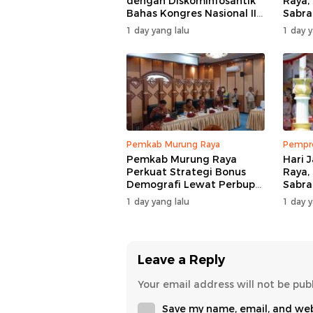
dengan Diskominfosantik
Raya,
Bahas Kongres Nasional II
Sabra
AWPI
Pemb
1 day yang lalu
1 day y
Pemkab Murung Raya
Pempro
Pemkab Murung Raya
Hari 
Perkuat Strategi Bonus
Raya,
Demografi Lewat Perbup
Sabra
Nomor 14 Tahun 2026
Siner
1 day yang lalu
1 day y
Leave a Reply
Your email address will not be pub
Save my name, email, and webs