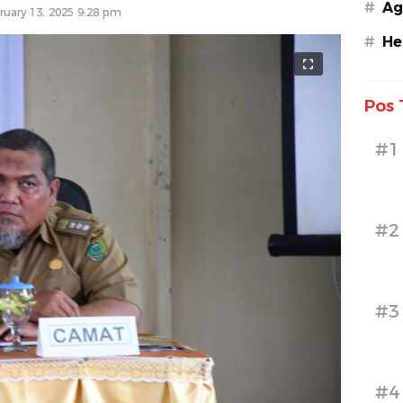
#
Ag
ruary 13, 2025 9:28 pm
#
He
Pos 
#1
#2
#3
#4