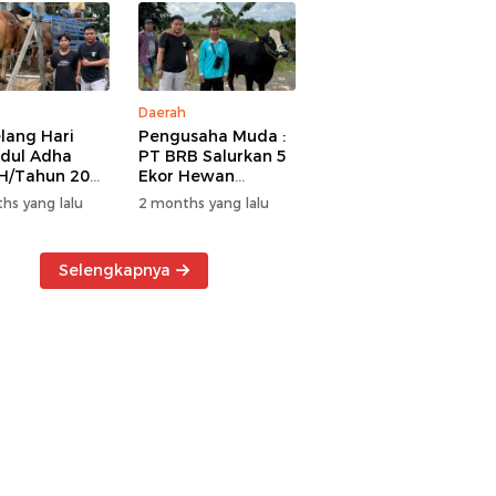
Daerah
lang Hari
Pengusaha Muda :
Idul Adha
PT BRB Salurkan 5
H/Tahun 2026
Ekor Hewan
 BRB Salurkan
Kurban Kepada
hs yang lalu
2 months yang lalu
r Hewan
Warga Khususnya
an Kepada
Wilayah
a
Operasional
Selengkapnya