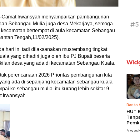
au -Camat Irwansyah menyampaikan pambangunan
#5
dan Sebangau Mulia juga desa Mekarjaya, semoga
t kecamatan bertempat di aula kecamatan Sebangau
antan Tengah,11/02/2025).
a hari ini tadi dilaksanakan musrembang tingkat
la yang dihadiri juga oleh ibu PJ Bupati beserta
Widg
ilan desa yang ada di kecamatan Sebangau Kuala.
tuk perencanaan 2026 Prioritas pembangunan kita
r yang ada di sepanjang kecamatan sebangau kuala
ai ke sebangau mulia. itu kurang lebih sekitar 9
at Irwansyah
Barito
HUT B
Tanpa
Pemk
Prior
4 week
dan B