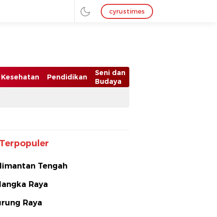
cyrustimes
Seni dan
Kesehatan
Pendidikan
Budaya
Terpopuler
limantan Tengah
langka Raya
rung Raya