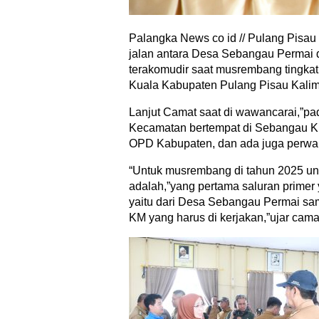
Palangka News co id // Pulang Pis
jalan antara Desa Sebangau Permai 
terakomudir saat musrembang tingka
Kuala Kabupaten Pulang Pisau Kalim
Lanjut Camat saat di wawancarai,”pad
Kecamatan bertempat di Sebangau Kua
OPD Kabupaten, dan ada juga perwak
“Untuk musrembang di tahun 2025 un
adalah,”yang pertama saluran prime
yaitu dari Desa Sebangau Permai samp
KM yang harus di kerjakan,”ujar cam