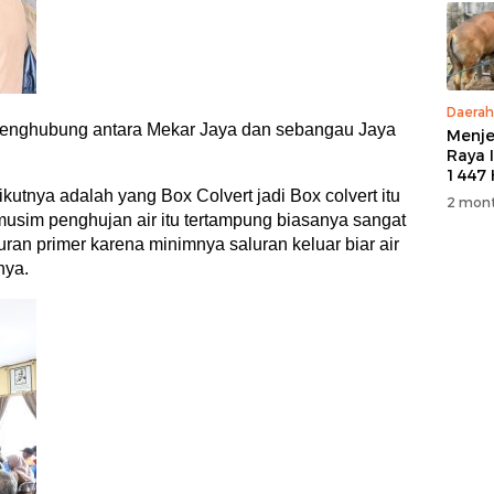
Daerah
penghubung antara Mekar Jaya dan sebangau Jaya
Menje
Raya 
1447 
M, PT
kutnya adalah yang Box Colvert jadi Box colvert itu
2 mont
5 Eko
 musim penghujan air itu tertampung biasanya sangat
Kurb
luran primer karena minimnya saluran keluar biar air
Warg
nya.