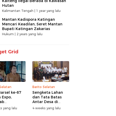
Kalteng Ilegal Berada di Kawasan
Hutan
Kalimantan Tengah |
1 year yang lalu
Mantan Kadispora Katingan
Mencari Keadilan, Seret Mantan
Bupati Katingan Zakarias
Hukum |
2 years yang lalu
et Grid
 Selatan
Barito Selatan
arsel ke-67
Sengketa Lahan
 Expo,
dan Tata Batas
ab
Antar Desa di
itaskan UMKM
Barsel Jadi
s yang lalu
4 weeks yang lalu
antuan Sosial
Perhatian Serius