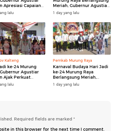
 Gubernur Agustiar
Murung Raya Berlangsung
n Apresiasi Capaian
Meriah, Gubernur Agustiar
angunan
Sabran Hibur Masyarakat
ang lalu
1 day yang lalu
v Kalteng
Pemkab Murung Raya
Jadi ke-24 Murung
Karnaval Budaya Hari Jadi
 Gubernur Agustiar
ke-24 Murung Raya
n Ajak Perkuat
Berlangsung Meriah,
gi Pembangunan
Bupati Heriyus Apresiasi
ang lalu
1 day yang lalu
Masyarakat
lished.
Required fields are marked
*
ite in this browser for the next time I comment.