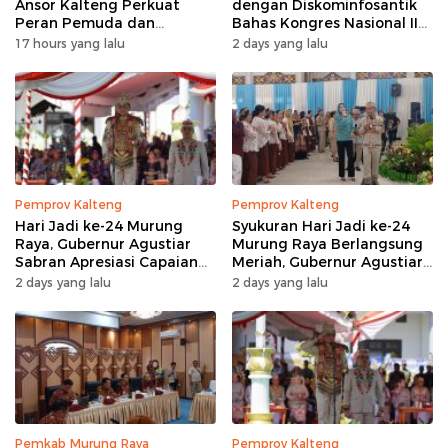
Ansor Kalteng Perkuat
dengan Diskominfosantik
Peran Pemuda dan
Bahas Kongres Nasional II
Penanganan Karhutla
AWPI
17 hours yang lalu
2 days yang lalu
Pemprov Kalteng
Pemprov Kalteng
Hari Jadi ke-24 Murung
Syukuran Hari Jadi ke-24
Raya, Gubernur Agustiar
Murung Raya Berlangsung
Sabran Apresiasi Capaian
Meriah, Gubernur Agustiar
Pembangunan
Sabran Hibur Masyarakat
2 days yang lalu
2 days yang lalu
Pemkab Murung Raya
Pemprov Kalteng