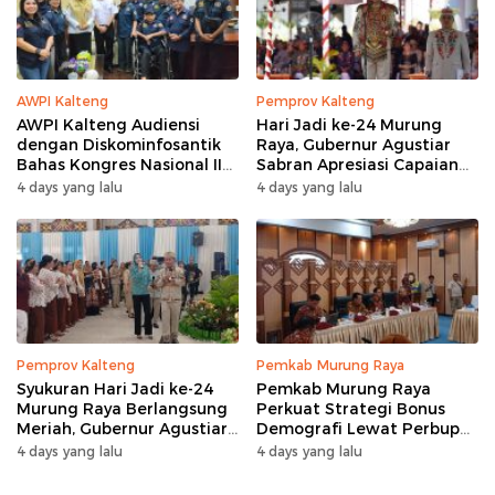
AWPI Kalteng
Pemprov Kalteng
AWPI Kalteng Audiensi
Hari Jadi ke-24 Murung
dengan Diskominfosantik
Raya, Gubernur Agustiar
Bahas Kongres Nasional II
Sabran Apresiasi Capaian
AWPI
Pembangunan
4 days yang lalu
4 days yang lalu
Pemprov Kalteng
Pemkab Murung Raya
Syukuran Hari Jadi ke-24
Pemkab Murung Raya
Murung Raya Berlangsung
Perkuat Strategi Bonus
Meriah, Gubernur Agustiar
Demografi Lewat Perbup
Sabran Hibur Masyarakat
Nomor 14 Tahun 2026
4 days yang lalu
4 days yang lalu