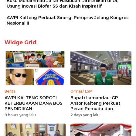
Buku Muhammad Ja’far Hasibuan Diresmikan di UI,
Usung Inovasi Biofar SS dan Kisah Inspiratif
AWPI Kalteng Perkuat Sinergi Pemprov Jelang Kongres
Nasional II
Widge Grid
Berita
Ormas/ LSM
AWPI KALTENG SOROTI
Bupati Lamandau: GP
KETERBUKAAN DANA BOS
Ansor Kalteng Perkuat
PENDIDIKAN
Peran Pemuda dan
Penanganan Karhutla
8 hours yang lalu
2 days yang lalu